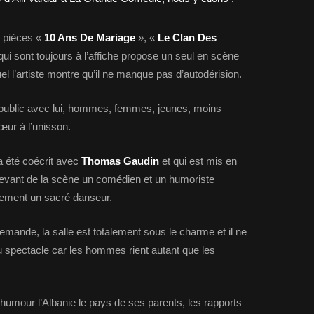
s pièces «
10 Ans De Mariage
», «
Le Clan Des
qui sont toujours à l’affiche propose un seul en scène
uel l’artiste montre qu’il ne manque pas d’autodérision.
public avec lui, hommes, femmes, jeunes, moins
œur à l’unisson.
a été coécrit avec
Thomas Gaudin
et qui est mis en
devant de la scène un comédien et un humoriste
lement un sacré danseur.
demande, la salle est totalement sous le charme et il ne
du spectacle car les hommes rient autant que les
umour l’Albanie le pays de ses parents, les rapports