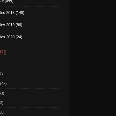
ce (544)
les 2018 (149)
les 2019 (86)
les 2020 (24)
VES
7)
(48)
43)
3)
50)