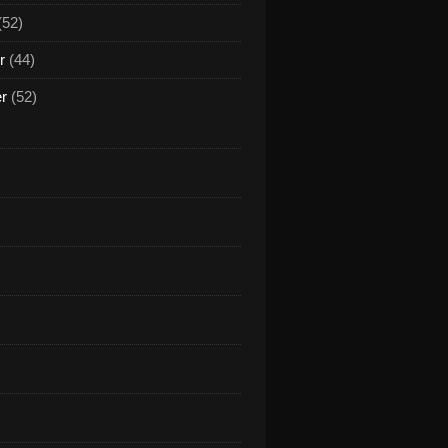
(52)
r
(44)
er
(52)