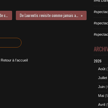
#Hit Dan
#spectac
Rencontre avec l’un de nos coups de cœur en 2017 : Clément Bazin !
De Laurentis revisite comme jamais auparavant un classique Disco !
#spectac
#spectac
ARCHI
Retour à l'accueil
2026
Août
(
Juillet
Juin
(
Mai
(5
Avril
(