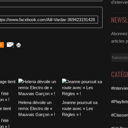
d'intervi
NEWSL
ttps://www.facebook.com/Alil-Vardar-369423191428
Abonnez-
articles 
0
Email
CATÉG
#Intervi
#Playlis
Helena dévoile un
Jeanne poursuit sa
 tient
remix Electro de «
route avec « Les
Mauvais Garçon » !
Règles » !
#Classe
l’été
n » !