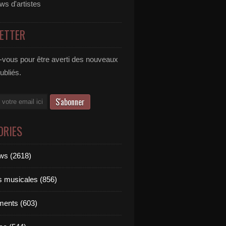
ews d'artistes
ETTER
vous pour être averti des nouveaux
publiés.
ORIES
ews (2618)
ts musicales (856)
ments (603)