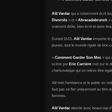
Alil Vardar
qui a notamment écrit le
Divorcés
» et «
Abracadabrunch
» 
vraiment drôle, bien écrit et dans leq
Durant 1h15,
Alil Vardar
emporte le 
jeunes, tout le monde rigole de bon c
«
Comment Garder Son Mec
» qui 
scène par
Eric Carriere
met sur le 
charismatique qui se relève être éga
Alil met l’ambiance et le public en re
faut pas se fier uniquement au titre 
femmes.
Alil Vardar
aborde avec beaucoup d’h