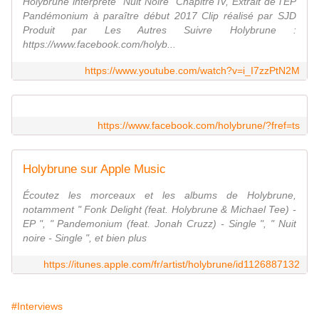
Holybrune interprète "Nuit Noire" Chapitre IV, Extrait de l'EP
Pandémonium à paraître début 2017 Clip réalisé par SJD
Produit par Les Autres Suivre Holybrune :
https://www.facebook.com/holyb...
https://www.youtube.com/watch?v=i_I7zzPtN2M
https://www.facebook.com/holybrune/?fref=ts
Holybrune sur Apple Music
Écoutez les morceaux et les albums de Holybrune,
notamment " Fonk Delight (feat. Holybrune & Michael Tee) -
EP ", " Pandemonium (feat. Jonah Cruzz) - Single ", " Nuit
noire - Single ", et bien plus
https://itunes.apple.com/fr/artist/holybrune/id1126887132
#Interviews