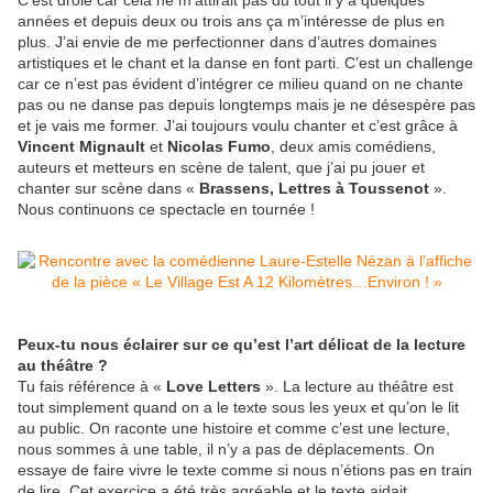
C’est drôle car cela ne m’attirait pas du tout il y a quelques
années et depuis deux ou trois ans ça m’intéresse de plus en
plus. J’ai envie de me perfectionner dans d’autres domaines
artistiques et le chant et la danse en font parti. C’est un challenge
car ce n’est pas évident d’intégrer ce milieu quand on ne chante
pas ou ne danse pas depuis longtemps mais je ne désespère pas
et je vais me former. J’ai toujours voulu chanter et c’est grâce à
Vincent Mignault
et
Nicolas Fumo
, deux amis comédiens,
auteurs et metteurs en scène de talent, que j’ai pu jouer et
chanter sur scène dans «
Brassens, Lettres à Toussenot
».
Nous continuons ce spectacle en tournée !
Peux-tu nous éclairer sur ce qu’est l’art délicat de la lecture
au théâtre ?
Tu fais référence à «
Love Letters
». La lecture au théâtre est
tout simplement quand on a le texte sous les yeux et qu’on le lit
au public. On raconte une histoire et comme c’est une lecture,
nous sommes à une table, il n’y a pas de déplacements. On
essaye de faire vivre le texte comme si nous n’étions pas en train
de lire. Cet exercice a été très agréable et le texte aidait