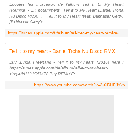
Écoutez les morceaux de l'album Tell It to My Heart
(Remixe) - EP, notamment " Tell It to My Heart (Daniel Troha
Nu Disco RMX) ", " Tell It to My Heart (feat. Balthasar Getty)
[Balthasar Getty's ...
https://itunes.apple.com/fr/album/tell-it-to-my-heart-remixe-ep/id1156124366
Tell it to my heart - Daniel Troha Nu Disco RMX
Buy „Linda Freehand - Tell it to my heart" (2016) here :
https://itunes.apple.com/de/album/tell-it-to-my-heart-
single/id1131543478 Buy REMIXE: ...
https://www.youtube.com/watch?v=3-6lDHFJYxo