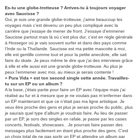
Es-tu une globe-trotteuse ? Arrives-tu à toujours voyager
avec Saucisse ?
Oui, je suis une grande globe-trotteuse, j’aime beaucoup les
voyages mais c’est devenu un peu plus compliqué avec la
carrière que j’essaye de mener de front. J’essaye d’emmener
Saucisse partout mais là où c’est plus dur, c’est en règle générale
à Hossegor où je vais souvent surfer et dans des pays comme
l’Inde ou la Thaïlande. Saucisse est ma petite mascotte à moi,
elle est gentille comme tout et pour la petite anecdote, elle sait
faire du skate. Je peux même te dire que j’ai des interviews grâce
à elle et elle aussi est une grande globe-trotteuse. Au plus je
peux l’emmener avec moi, au mieux je serais contente !
« Pura Vida » est ton second single cette année. Travailles-
tu sur un EP ou un album ?
A la base, j’étais partie pour faire un EP avec l’équipe mais j’ai
réalisé au fur et à mesure que je ne voulais pas m’enfermer dans
un EP maintenant et que ce n’était pas ma ligne artistique. Je
veux être proche des gens et plus je serais proche du public, plus
je saurais quel type d’album je voudrais faire. Au lieu de passer
par un EP, je sors des singles en rafale, je passe par les cases
concerts, festivals, showcases…Je pourrais faire passer des
messages plus facilement en étant plus proche des gens. C’est
un choix total de ne pas sortir un EP et attendre un album par