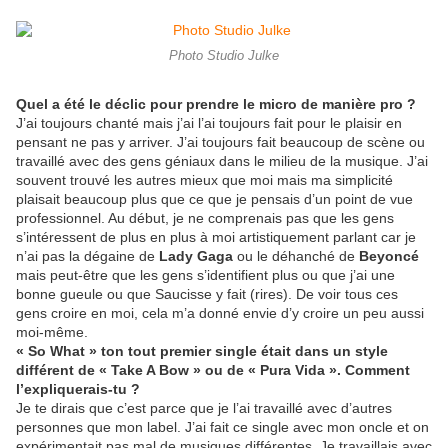
Photo Studio Julke
Quel a été le déclic pour prendre le micro de manière pro ?
J’ai toujours chanté mais j’ai l’ai toujours fait pour le plaisir en
pensant ne pas y arriver. J’ai toujours fait beaucoup de scène ou
travaillé avec des gens géniaux dans le milieu de la musique. J’ai
souvent trouvé les autres mieux que moi mais ma simplicité
plaisait beaucoup plus que ce que je pensais d’un point de vue
professionnel. Au début, je ne comprenais pas que les gens
s’intéressent de plus en plus à moi artistiquement parlant car je
n’ai pas la dégaine de
Lady Gaga
ou le déhanché de
Beyoncé
mais peut-être que les gens s’identifient plus ou que j’ai une
bonne gueule ou que Saucisse y fait (rires). De voir tous ces
gens croire en moi, cela m’a donné envie d’y croire un peu aussi
moi-même.
« So What » ton tout premier single était dans un style
différent de « Take A Bow » ou de « Pura Vida ». Comment
l’expliquerais-tu ?
Je te dirais que c’est parce que je l’ai travaillé avec d’autres
personnes que mon label. J’ai fait ce single avec mon oncle et on
expérimentait pas mal de musiques différentes. Je travaillais avec