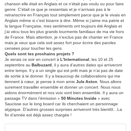
chanson elle était en Anglais et ce n’était pas voulu ou pour faire
genre. C’était ce que je ressentais et je n’arrivais pas à le
retranscrire en Français tout simplement parce que je le vivais en
Anglais même si c’est bizarre à dire. Même si j’aime ma patrie et
la langue Française, mes sentiments ont toujours été Anglais et
j’ai vécu tous les plus grands tourments familiaux de ma vie hors
de France. Mais attention, je n’exclus pas de chanter en France
mais je veux que cela soit assez fort pour écrire des paroles
censées pour toucher les gens.
Quels sont tes prochains projets ?
Je serais ce soir en concert à
L’International
, les 10 et 25
septembre au
Balbuzard
, il y aura d’autres dates qui arriveront
entre temps. Il y a un single qui est prêt mais je n’ai pas de date
de sortie à te donner. Il y a beaucoup de collaborations qui me
tiennent à cœur, je pense à mon amie
Jule Aston
. Nous allons
surement travailler ensemble et donner un concert. Nous nous
aidons énormément et nos voix vont bien ensemble. Il y aura un
passage TV dans l’émission «
50 Minutes Inside
» avec
Saucisse sur le long board car ils cherchaient un personnage
atypique. D’autres grosses surprises arriveront très bientôt…La
fin d’année est déjà assez chargée !