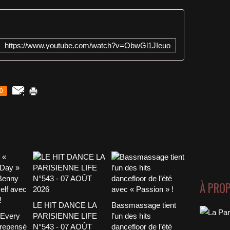
https://www.youtube.com/watch?v=ObwGl1JIeuo
0
À PRO
LE HIT DANCE LA
Bassmassage tient
 Every
PARISIENNE LIFE
l’un des hits
 repensé
N°543 - 07 AOÛT
dancefloor de l’été