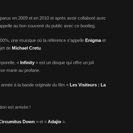
parus en 2009 et en 2010 et après avoir collaboré avec
appelle au bon souvenir du public avec ce bootleg.
100%, une musique où la référence s’appelle
Enigma
et
jet de
Michael Cretu
.
mporelle, «
Infinity
» est un disque qui offre un joli
 se marie au profane.
année à la bande originale du film «
Les Visiteurs : La
ion est arrivée !
Circumitus Down
» et «
Adajio
».