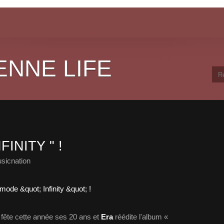
ENNE LIFE
INITY " !
sicnation
fête cette année ses 20 ans et
Era
réédite l'album «