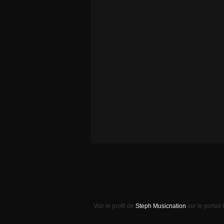
Voir le profil de
Steph Musicnation
sur le portail