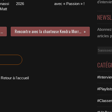
d'intervi
nassi
2026
avec « Passion » !
 Matt
NEWSL
Abonnez-
Abel Romez enchaîne avec « U & I » !
Rencontre avec la chanteuse Kendra Morris !
articles 
Email
CATÉG
#Intervi
Retour à l'accueil
#Playlis
#Classe