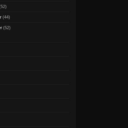
(52)
r
(44)
er
(52)