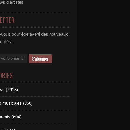
ews d'artistes
ETTER
vous pour être averti des nouveaux
publiés.
ORIES
ews (2618)
ts musicales (856)
ments (604)