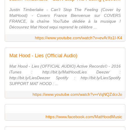
Justin Timberlake - Can't Stop The Feeling (Cover by
MatHood) - Covers France Bienvenue sur COVERS
FRANCE, la chaîne YouTube dédiée à la musique !
Découvrez Mat Hood wqui reprend le célèbre ...
https://www.youtube.com/watch?v=evArXs1I-K4
Mat Hood - Lies (Official Audio)
Mat Hood - Lies (OFFICIAL AUDIO) Active Records© - 2016
iTunes : http://bit.ly/MatHoodLies Deezer :
http://bit.ly/LiesDeezer Spotify : http://bit.ly/LiesSpotify
SUPPORT MAT HOOD : ...
https://www.youtube.com/watch?v=rVqNQZdcrJo
https://www.facebook.com/MatHoodMusic