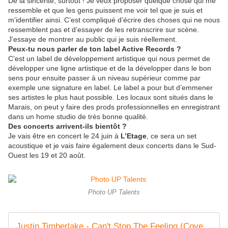
De la sincérité, surtout ! Je veux proposer quelque chose qui me
ressemble et que les gens puissent me voir tel que je suis et
m’identifier ainsi. C’est compliqué d’écrire des choses qui ne nous
ressemblent pas et d’essayer de les retranscrire sur scène.
J’essaye de montrer au public qui je suis réellement.
Peux-tu nous parler de ton label Active Records ?
C’est un label de développement artistique qui nous permet de
développer une ligne artistique et de la développer dans le bon
sens pour ensuite passer à un niveau supérieur comme par
exemple une signature en label. Le label a pour but d’emmener
ses artistes le plus haut possible. Les locaux sont situés dans le
Marais, on peut y faire des prods professionnelles en enregistrant
dans un home studio de très bonne qualité.
Des concerts arrivent-ils bientôt ?
Je vais être en concert le 24 juin à
L’Etage
, ce sera un set
acoustique et je vais faire également deux concerts dans le Sud-
Ouest les 19 et 20 août.
Photo UP Talents
Justin Timberlake - Can't Stop The Feeling (Cover by MatHood) - Covers France