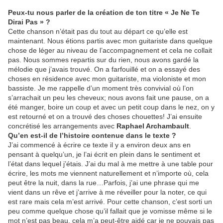
Peux-tu nous parler de la création de ton titre « Je Ne Te
Dirai Pas » ?
Cette chanson n’était pas du tout au départ ce qu’elle est
maintenant. Nous étions partis avec mon guitariste dans quelque
chose de léger au niveau de l’accompagnement et cela ne collait
pas. Nous sommes repartis sur du rien, nous avons gardé la
mélodie que j’avais trouvé. On a farfouillé et on a essayé des
choses en résidence avec mon guitariste, ma violoniste et mon
bassiste. Je me rappelle d’un moment très convivial où l’on
s’arrachait un peu les cheveux; nous avons fait une pause, on a
été manger, boire un coup et avec un petit coup dans le nez, on y
est retourné et on a trouvé des choses chouettes! J’ai ensuite
concrétisé les arrangements avec
Raphael Archambault
.
Qu’en est-il de l’histoire contenue dans le texte ?
J’ai commencé à écrire ce texte il y a environ deux ans en
pensant à quelqu’un, je l’ai écrit en plein dans le sentiment et
l’état dans lequel j’étais. J’ai du mal à me mettre à une table pour
écrire, les mots me viennent naturellement et n’importe où, cela
peut être la nuit, dans la rue…Parfois, j’ai une phrase qui me
vient dans un rêve et j’arrive à me réveiller pour la noter, ce qui
est rare mais cela m’est arrivé. Pour cette chanson, c’est sorti un
peu comme quelque chose qu’il fallait que je vomisse même si le
mot n’est pas beau, cela m’a peut-être aidé car je ne pouvais pas