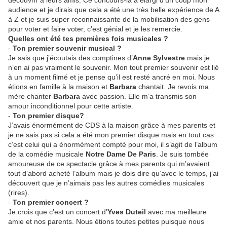
découvrir à leurs amis. Ce concours-là a élargi d’un coup mon
audience et je dirais que cela a été une très belle expérience de A
à Z et je suis super reconnaissante de la mobilisation des gens
pour voter et faire voter, c’est génial et je les remercie.
Quelles ont été tes premières fois musicales ?
-
Ton premier souvenir musical ?
Je sais que j’écoutais des comptines d’
Anne Sylvestre
mais je
n’en ai pas vraiment le souvenir. Mon tout premier souvenir est lié
à un moment filmé et je pense qu’il est resté ancré en moi. Nous
étions en famille à la maison et
Barbara
chantait. Je revois ma
mère chanter
Barbara
avec passion. Elle m’a transmis son
amour inconditionnel pour cette artiste.
-
Ton premier disque?
J’avais énormément de CDS à la maison grâce à mes parents et
je ne sais pas si cela a été mon premier disque mais en tout cas
c’est celui qui a énormément compté pour moi, il s’agit de l’album
de la comédie musicale
Notre Dame De Paris
. Je suis tombée
amoureuse de ce spectacle grâce à mes parents qui m’avaient
tout d’abord acheté l’album mais je dois dire qu’avec le temps, j’ai
découvert que je n’aimais pas les autres comédies musicales
(rires).
-
Ton premier concert ?
Je crois que c’est un concert d’
Yves Duteil
avec ma meilleure
amie et nos parents. Nous étions toutes petites puisque nous