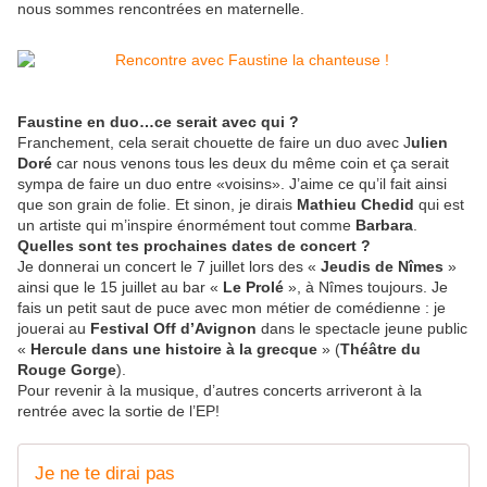
nous sommes rencontrées en maternelle.
Faustine en duo…ce serait avec qui ?
Franchement, cela serait chouette de faire un duo avec J
ulien
Doré
car nous venons tous les deux du même coin et ça serait
sympa de faire un duo entre «voisins». J’aime ce qu’il fait ainsi
que son grain de folie. Et sinon, je dirais
Mathieu Chedid
qui est
un artiste qui m’inspire énormément tout comme
Barbara
.
Quelles sont tes prochaines dates de concert ?
Je donnerai un concert le 7 juillet lors des «
Jeudis de Nîmes
»
ainsi que le 15 juillet au bar «
Le Prolé
», à Nîmes toujours. Je
fais un petit saut de puce avec mon métier de comédienne : je
jouerai au
Festival Off d’Avignon
dans le spectacle jeune public
«
Hercule dans une histoire à la grecque
» (
Théâtre du
Rouge Gorge
).
Pour revenir à la musique, d’autres concerts arriveront à la
rentrée avec la sortie de l’EP!
Je ne te dirai pas