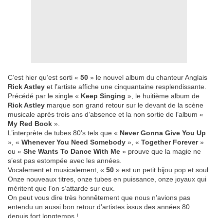
C’est hier qu’est sorti «
50
» le nouvel album du chanteur Anglais
Rick Astley
et l’artiste affiche une cinquantaine resplendissante.
Précédé par le single «
Keep Singing
», le huitième album de
Rick Astley
marque son grand retour sur le devant de la scène
musicale après trois ans d’absence et la non sortie de l’album «
My Red Book
».
L’interprète de tubes 80’s tels que «
Never Gonna Give You Up
», «
Whenever You Need Somebody
», «
Together Forever
»
ou «
She Wants To Dance With Me
» prouve que la magie ne
s’est pas estompée avec les années.
Vocalement et musicalement, «
50
» est un petit bijou pop et soul.
Onze nouveaux titres, onze tubes en puissance, onze joyaux qui
méritent que l’on s’attarde sur eux.
On peut vous dire très honnêtement que nous n’avions pas
entendu un aussi bon retour d’artistes issus des années 80
depuis fort longtemps !