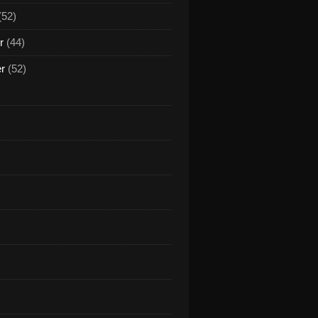
(52)
r
(44)
er
(52)