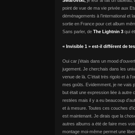
Swarovski,
je leur ai fait un tableau
point de vue de ma vie privée aux Eta
déménagements à l’international et la 
sortie en France pour cet album même
Sans parler, de
The Lightnin 3
qui é
« Invisible 1 » est-il différent de 
Oui car j’étais dans un mood d’ouvertu
jugement. Je cherchais dans les uni
venue de là. C’était très rigolo et à l
mes goûts. Evidemment, je ne vais pas
but était une expression liée à autre 
restées mais il y a eu beaucoup d’aut
et à mesure. Toutes ces couches d’idée
est maintenant. Je dirais que la chose
autres albums a été de faire mes voix 
montage moi-même permet une libert