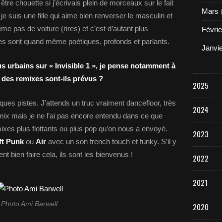
t être chouette si j’écrivais plein de morceaux sur le fait
Mars
je suis une fille qui aime bien renverser le masculin et
même pas de voiture (rires) et c’est d’autant plus
Févrie
les sont quand même poétiques, profonds et parlants.
Janvi
lus urbains sur « Invisible 1 », je pense notamment à
 des remixes sont-ils prévus ?
2025
ques pistes. J’attends un truc vraiment dancefloor, très
2024
mix mais je ne l’ai pas encore entendu dans ce que
xes plus flottants ou plus pop qu’on nous a envoyé.
2023
ft Punk
ou
Air
avec un son french touch et funky. S’il y
nt bien faire cela, ils sont les bienvenus !
2022
2021
Photo Ami Barwell
2020