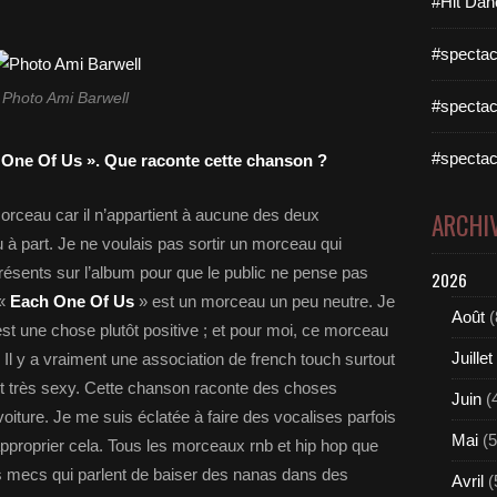
#Hit Dan
#spectac
Photo Ami Barwell
#spectac
#spectac
ch One Of Us ». Que raconte cette chanson ?
orceau car il n’appartient à aucune des deux
ARCHI
à part. Je ne voulais pas sortir un morceau qui
résents sur l’album pour que le public ne pense pas
2026
 «
Each One Of Us
» est un morceau un peu neutre. Je
Août
(
est une chose plutôt positive ; et pour moi, ce morceau
Juillet
e. Il y a vraiment une association de french touch surtout
t très sexy. Cette chanson raconte des choses
Juin
(
iture. Je me suis éclatée à faire des vocalises parfois
Mai
(5
approprier cela. Tous les morceaux rnb et hip hop que
 des mecs qui parlent de baiser des nanas dans des
Avril
(