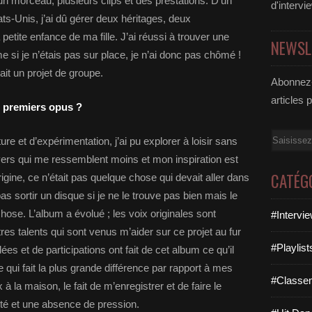
, un morceau, plusieurs clips et des prestations. D’un
d'intervi
ts-Unis, j’ai dû gérer deux héritages, deux
petite enfance de ma fille. J’ai réussi à trouver une
NEWSL
 si je n’étais pas sur place, je n’ai donc pas chômé !
tait un projet de groupe.
Abonnez-
articles 
tes premiers opus ?
Email
re et d’expérimentation, j’ai pu explorer à loisir sans
vers qui me ressemblent moins et mon inspiration est
CATÉG
’origine, ce n’était pas quelque chose qui devait aller dans
 sortir un disque si je ne le trouve pas bien mais le
chose. L’album a évolué ; les voix originales sont
#Intervi
res talents qui sont venus m’aider sur ce projet au fur
#Playlis
s et de participations ont fait de cet album ce qu’il
 qui fait la plus grande différence par rapport à mes
#Classe
à la maison, le fait de m’enregistrer et de faire le
é et une absence de pression.