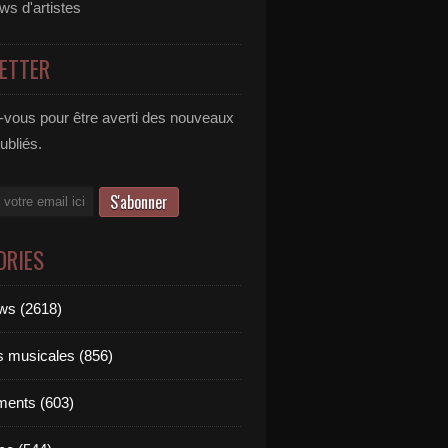
ews d'artistes
ETTER
vous pour être averti des nouveaux
publiés.
ORIES
ews (2618)
ts musicales (856)
ments (603)