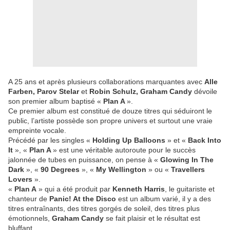
A 25 ans et après plusieurs collaborations marquantes avec
Alle
Farben, Parov Stelar
et
Robin Schulz, Graham Candy
dévoile
son premier album baptisé «
Plan A
».
Ce premier album est constitué de douze titres qui séduiront le
public, l’artiste possède son propre univers et surtout une vraie
empreinte vocale.
Précédé par les singles «
Holding Up Balloons
» et «
Back Into
It
», «
Plan A
» est une véritable autoroute pour le succès
jalonnée de tubes en puissance, on pense à «
Glowing In The
Dark
», «
90 Degrees
», «
My Wellington
» ou «
Travellers
Lovers
».
«
Plan A
» qui a été produit par
Kenneth Harris
, le guitariste et
chanteur de
Panic! At the Disco
est un album varié, il y a des
titres entraînants, des titres gorgés de soleil, des titres plus
émotionnels,
Graham Candy
se fait plaisir et le résultat est
bluffant.