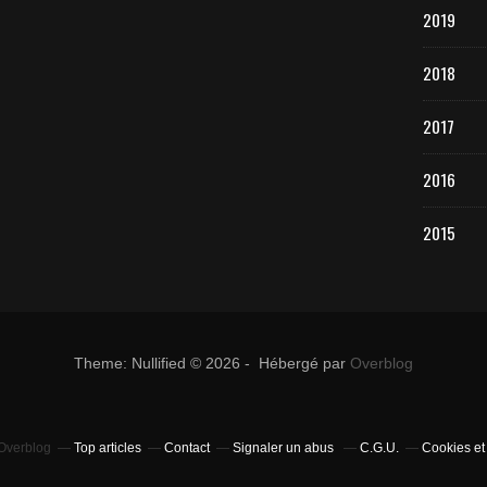
2019
2018
2017
2016
2015
Theme: Nullified © 2026 - Hébergé par
Overblog
 Overblog
Top articles
Contact
Signaler un abus
C.G.U.
Cookies et