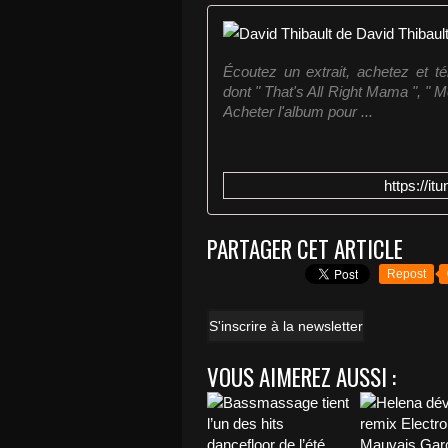
Écoutez un extrait, achetez et t
dont " That's All Right Mama ", " M
Acheter l'album pour ...
https://i
PARTAGER CET ARTICLE
Repost
S'inscrire à la newsletter
VOUS AIMEREZ AUSSI :