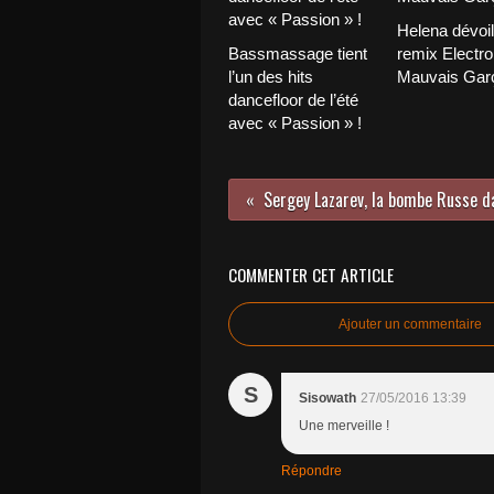
Helena dévoi
Bassmassage tient
remix Electro
l’un des hits
Mauvais Garç
dancefloor de l’été
avec « Passion » !
COMMENTER CET ARTICLE
Ajouter un commentaire
S
Sisowath
27/05/2016 13:39
Une merveille !
Répondre