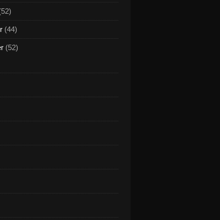
(52)
r
(44)
er
(52)