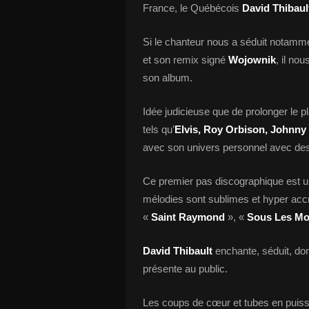
France, le Québécois
David Thibau
Si le chanteur nous a séduit notamm
et son remix signé
Wojownik
, il no
son album.
Idée judicieuse que de prolonger le p
tels qu’
Elvis, Roy Orbison, Johnny
avec son univers personnel avec des t
Ce premier pas discographique est une
mélodies sont sublimes et hyper ac
«
Saint Raymond
», «
Sous Les Mo
David Thibault
enchante, séduit, don
présente au public.
Les coups de cœur et tubes en puis