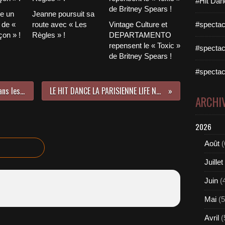
#Hit Dan
le un
Jeanne poursuit sa
 de «
route avec « Les
Vintage Culture et
#spectac
on » !
Règles » !
DEPARTAMENTO
repensent le « Toxic »
#spectac
de Britney Spears !
#spectac
Sergey Lazarev, la bombe Russe dans les charts Européens !
LE HIT DANCE LA PARISIENNE LIFE N°11 - 27 MAI 2016
ARCHI
2026
Août
(
Juillet
Juin
(
Mai
(5
Avril
(