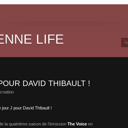
ENNE LIFE
POUR DAVID THIBAULT !
cnation
de la quatrième saison de l’émission
The Voice
en