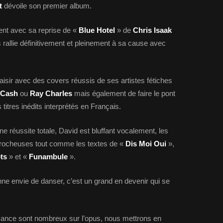
lt
dévoile son premier album.
ent avec sa reprise de «
Blue Hotel
» de
Chris Isaak
us rallie définitivement et pleinement à sa cause avec
laisir avec des covers réussis de ses artistes fétiches
 Cash
ou
Ray Charles
mais également de faire le pont
itres inédits interprétés en Français.
 réussite totale, David est bluffant vocalement, les
crocheuses tout comme les textes de «
Dis Moi Oui
»,
ts
» et «
Funambule
».
ne envie de danser, c’est un grand en devenir qui se
sance sont nombreux sur l’opus, nous mettrons en