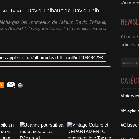
d'intervi
David Thibault de David Thibault sur iTunes
NEWSL
éléchargez les morceaux de l'album David Thibault,
ess Around ", " Only the Lonely " et bien plus encore.
Abonnez-
articles 
tunes.apple.com/fr/album/david-thibault/id1109494293
Email
CATÉG
0
#Intervi
#Playlis
#Classe