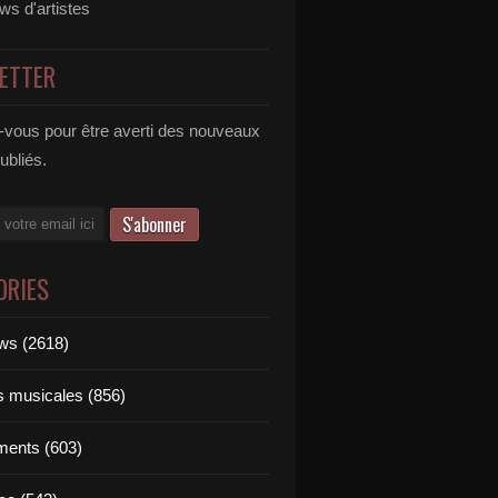
ews d'artistes
ETTER
vous pour être averti des nouveaux
publiés.
ORIES
ews (2618)
ts musicales (856)
ments (603)