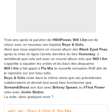
Trois ans après la parution de
#WillPower, Will I Am
est de
retour avec un nouveau son baptisé
Boys & Girls.
Alors que nous espérions un nouvel album des
Black Eyed Peas
après la mise en ligne l’année dernière du titre
Yesterday
, il
semblerait que cela soit avec un nouvel album solo que
Will I Am
s’apprête à squatter les ondes et les bacs des disquaires.
Will I Am
a fait appel à
Pia Mia
la nouvelle sensation RnB afin de
le rejoindre sur son futur tube.
Boys & Girls
reste dans la même veine que ses précédentes
collaborations et devrait tout aussi bien fonctionner que
Scream&Shout
son duo avec
Britney Spears
ou
#That Power
celui avec
Justin Bieber.
La suite, dans quelques mois ?
will.i.am - Boys & Girls ft. Pia Mia