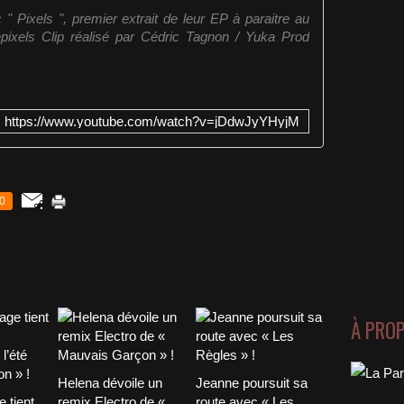
" Pixels ", premier extrait de leur EP à paraitre au
osepixels Clip réalisé par Cédric Tagnon / Yuka Prod
https://www.youtube.com/watch?v=jDdwJyYHyjM
0
À PRO
Helena dévoile un
Jeanne poursuit sa
 tient
remix Electro de «
route avec « Les