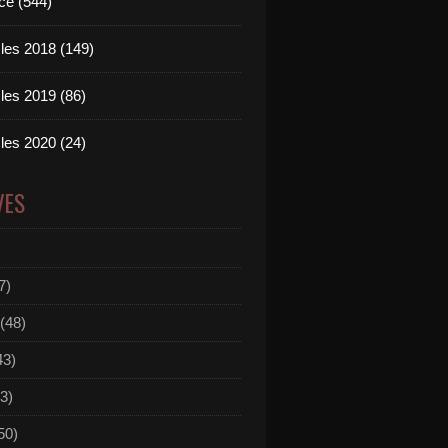
ce (544)
les 2018 (149)
les 2019 (86)
les 2020 (24)
VES
7)
(48)
43)
3)
50)