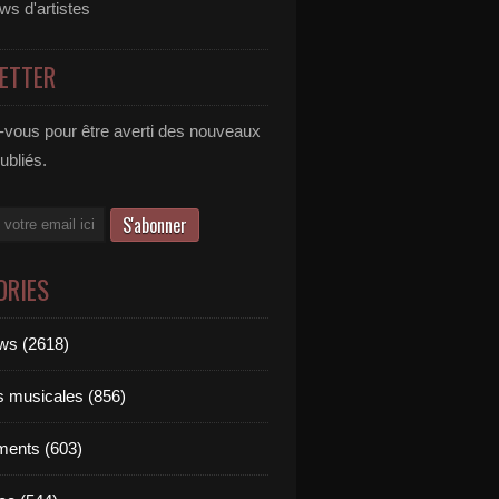
ews d'artistes
ETTER
vous pour être averti des nouveaux
publiés.
ORIES
ews (2618)
ts musicales (856)
ments (603)