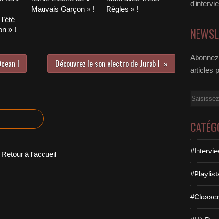
d'intervi
Mauvais Garçon » !
Règles » !
l’été
n » !
NEWSL
Abonnez-
cean !
Découvrez le son electro de Jurab !
articles 
Email
CATÉG
#Intervi
Retour à l'accueil
#Playlis
#Classe