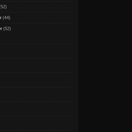
(52)
r
(44)
er
(52)