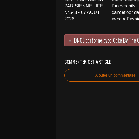
PARISIENNE LIFE
l’un des hits
N°543 - 07 AOÛT
dancefloor de 
2026
avec « Passio
DNCE cartonne avec Cake By The O
COMMENTER CET ARTICLE
Ajouter un commentaire