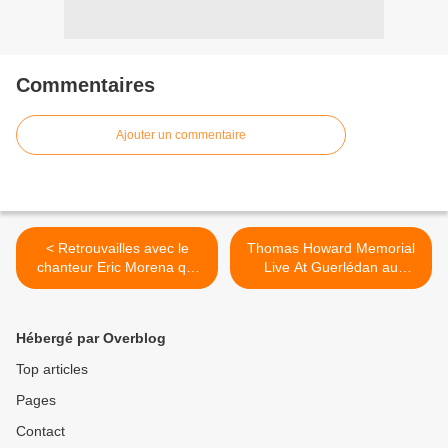
Commentaires
Ajouter un commentaire
< Retrouvailles avec le
Thomas Howard Memorial
chanteur Eric Morena qui
Live At Guerlédan au
nous présente son nouvel
cinéma Christine 21, nous y
album !
étions ! >
Hébergé par Overblog
Top articles
Pages
Contact