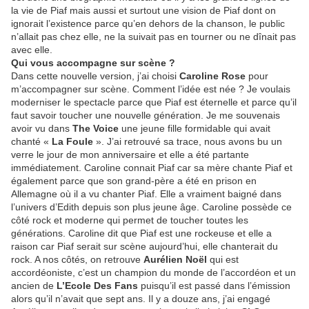
la vie de Piaf mais aussi et surtout une vision de Piaf dont on
ignorait l’existence parce qu’en dehors de la chanson, le public
n’allait pas chez elle, ne la suivait pas en tourner ou ne dînait pas
avec elle.
Qui vous accompagne sur scène ?
Dans cette nouvelle version, j’ai choisi
Caroline Rose
pour
m’accompagner sur scène. Comment l’idée est née ? Je voulais
moderniser le spectacle parce que Piaf est éternelle et parce qu’il
faut savoir toucher une nouvelle génération. Je me souvenais
avoir vu dans
The Voice
une jeune fille formidable qui avait
chanté «
La Foule
». J’ai retrouvé sa trace, nous avons bu un
verre le jour de mon anniversaire et elle a été partante
immédiatement. Caroline connait Piaf car sa mère chante Piaf et
également parce que son grand-père a été en prison en
Allemagne où il a vu chanter Piaf. Elle a vraiment baigné dans
l’univers d’Edith depuis son plus jeune âge. Caroline possède ce
côté rock et moderne qui permet de toucher toutes les
générations. Caroline dit que Piaf est une rockeuse et elle a
raison car Piaf serait sur scène aujourd’hui, elle chanterait du
rock. A nos côtés, on retrouve
Aurélien Noël
qui est
accordéoniste, c’est un champion du monde de l’accordéon et un
ancien de
L’Ecole Des Fans
puisqu’il est passé dans l’émission
alors qu’il n’avait que sept ans. Il y a douze ans, j’ai engagé