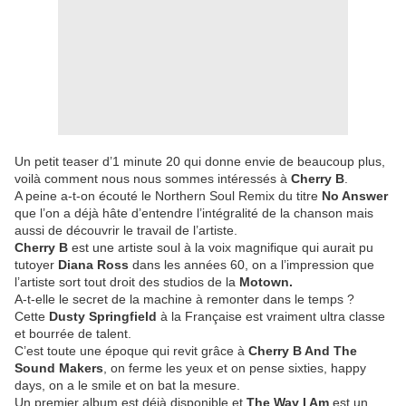
Un petit teaser d’1 minute 20 qui donne envie de beaucoup plus,
voilà comment nous nous sommes intéressés à
Cherry B
.
A peine a-t-on écouté le Northern Soul Remix du titre
No Answer
que l’on a déjà hâte d’entendre l’intégralité de la chanson mais
aussi de découvrir le travail de l’artiste.
Cherry B
est une artiste soul à la voix magnifique qui aurait pu
tutoyer
Diana Ross
dans les années 60, on a l’impression que
l’artiste sort tout droit des studios de la
Motown.
A-t-elle le secret de la machine à remonter dans le temps ?
Cette
Dusty Springfield
à la Française est vraiment ultra classe
et bourrée de talent.
C’est toute une époque qui revit grâce à
Cherry B And The
Sound Makers
, on ferme les yeux et on pense sixties, happy
days, on a le smile et on bat la mesure.
Un premier album est déjà disponible et
The Way I Am
est un