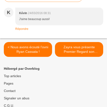
K
Kévin
24/03/2016 08:31
J'aime beaucoup aussi!
Répondre
< Nous avons écouté l’ovni
Zayra vous présente
Ryan Cassata !
Premier Regard son
premier album ! >
Hébergé par Overblog
Top articles
Pages
Contact
Signaler un abus
C.G.U.