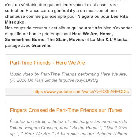
c’est un véritable duo qui unit leurs voix et c’est assez rare
surtout en France car en général il y a un musicien et une
chanteuse comme par exemple pour
Niagara
ou pour
Les Rita
Mitsouko
.
Nos coups de cœur sur cet album qui pourrait très bien s’exporter
et qui fleure bon le printemps sont
Here We Are, Home,
Summertime Burns, The Stain, Movies
et
La Mer & L’Alaska
partagé avec
Granville
.
Part-Time Friends - Here We Are
Music video by Part-Time Friends performing Here We Are.
(P) 2016 Un Plan Simple http://vevo.ly/isA9Ug
https://www.youtube.com/watch?v=fO3hN4FODIc
Fingers Crossed de Part-Time Friends sur iTunes
Écoutez un extrait, achetez et téléchargez les morceaux de
l'album Fingers Crossed, dont " All the Roads ", " Don't Give
up ", " Here We Are " et bien plus encore. Acheter l'album