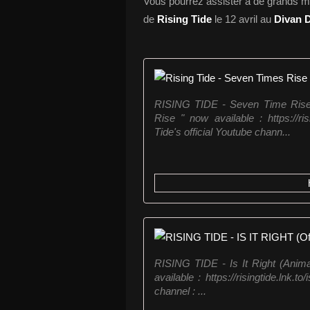
Vous pourrez assister à de grands m
de
Rising Tide
le 12 avril au
Divan 
RISING TIDE - Seven Time Rise 
Rise " now available : https://ri
Tide's official Youtube chann...
RISING TIDE - Is It Right (Anima
available : https://risingtide.lnk.t
channel : ...