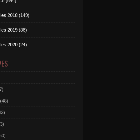
ce (544)
les 2018 (149)
les 2019 (86)
les 2020 (24)
VES
7)
(48)
43)
3)
50)