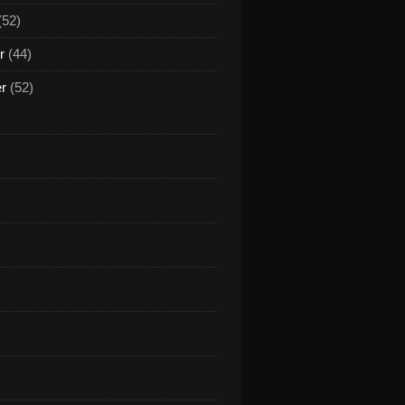
(52)
r
(44)
er
(52)