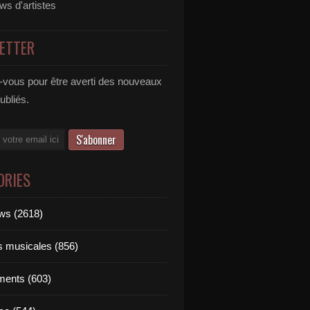
ews d'artistes
ETTER
vous pour être averti des nouveaux
publiés.
ORIES
ews (2618)
ts musicales (856)
ments (603)