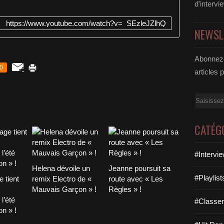
d'intervi
https://www.youtube.com/watch?v=_SEzleJZlhQ
NEWSL
Abonnez-
0
articles 
Email
CATÉG
#Intervi
Helena dévoile un
Jeanne poursuit sa
#Playlis
 tient
remix Electro de «
route avec « Les
Mauvais Garçon » !
Règles » !
l’été
#Classe
n » !