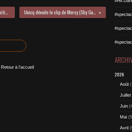
#Hit Dan
Découvrez le nouveau single de Whities !
Unicq dévoile le clip de Mercy (Shy Guy) !
#spectac
#spectac
#spectac
ARCHI
Retour à l'accueil
2026
Août
(
Juillet
Juin
(
Mai
(5
Avril
(