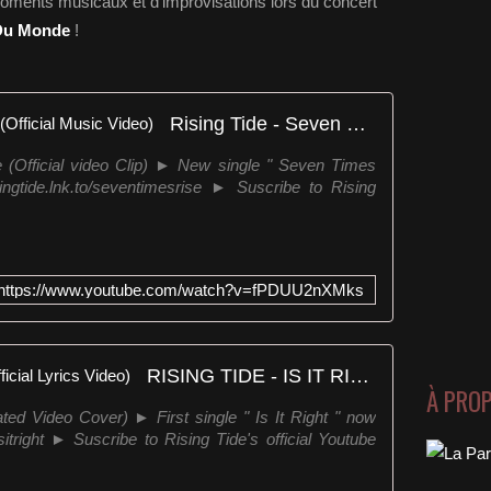
oments musicaux et d’improvisations lors du concert
Du Monde
!
Rising Tide - Seven Times Rise (Official Music Video)
(Official video Clip) ► New single " Seven Times
singtide.lnk.to/seventimesrise ► Suscribe to Rising
https://www.youtube.com/watch?v=fPDUU2nXMks
RISING TIDE - IS IT RIGHT (Official Lyrics Video)
À PRO
ted Video Cover) ► First single " Is It Right " now
o/isitright ► Suscribe to Rising Tide's official Youtube