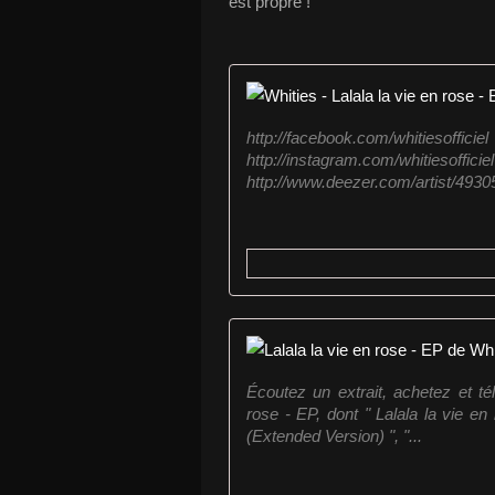
est propre !
http://facebook.com/whities
http://instagram.com/whitieso
http://www.deezer.com/artist/4930
Écoutez un extrait, achetez et t
rose - EP, dont " Lalala la vie en
(Extended Version) ", "...