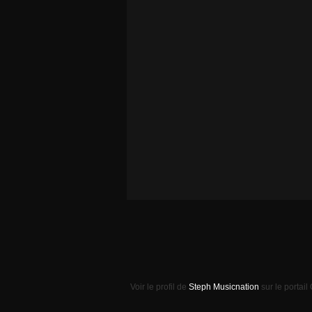
Voir le profil de
Steph Musicnation
sur le portail