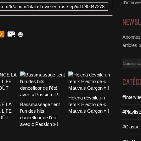
d'intervi
e.com/fr/album/lalala-la-vie-en-rose-ep/id1090047278
NEWSL
0
Abonnez-
articles 
Email
CATÉG
#Intervi
Helena dévoile un
CE LA
Bassmassage tient
remix Electro de «
 LIFE
l’un des hits
Mauvais Garçon » !
#Playlis
AOÛT
dancefloor de l’été
avec « Passion » !
#Classe