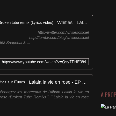
Whities - Lalala la vie en rose - Broken tube remix (Lyrics vidéo)
officiel http://twitter.com/whitiesofficiel
fficiel http://tumblr.com/blog/whitiesofficiel
568 Snapchat & ...
https://www.youtube.com/watch?v=Qsy7TiHE384
Lalala la vie en rose - EP de Whities sur iTunes
éléchargez les morceaux de l'album Lalala la vie en
À PRO
 rose (Broken Tube Remix) ", " Lalala la vie en rose