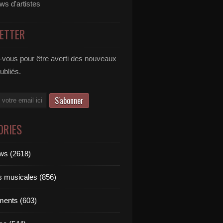
ews d'artistes
ETTER
vous pour être averti des nouveaux
publiés.
ORIES
ews (2618)
ts musicales (856)
ments (603)