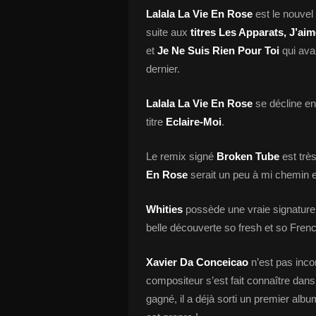
Lalala La Vie En Rose
est le nouvel 
suite aux
titres Les Apparats, J’a
et
Je Ne Suis Rien Pour Toi
qui ava
dernier.
Lalala La Vie En Rose
se décline en
titre
Eclaire-Moi
.
Le remix signé
Broken Tube
est trè
En Rose
serait un peu à mi chemin 
Whities
possède une vraie signature 
belle découverte so fresh et so Frenc
Xavier Da Conceicao
n’est pas inco
compositeur s’est fait connaître dan
gagné, il a déjà sorti un premier album