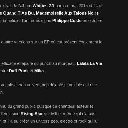
extrait de l’album
Whities
2.1
paru en mai 2015 et il fait
ime Quand T’As Bu, Mademoiselle Aux Talons Noirs
it bénéficié d’un remix signé
Philippe Coste
en octobre
 quatre versions sur un EP où est présent également le
s efficace et ajoute du punch au morceau,
Lalala La Vie
entre
Daft Punk
et
Mika
.
vocale et son univers pop déjanté et acidulé est une
h.
nnu du grand public puisque ce chanteur, auteur et
s l’émission
Rising Star
sur M6 et même s’il n’a pas
 et il a su créer un univers pop, electro et rock qui lui