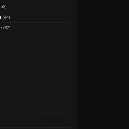
(52)
r
(44)
er
(52)