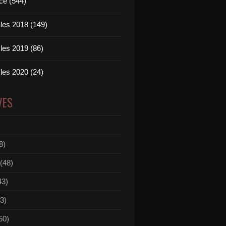
ce (544)
les 2018 (149)
les 2019 (86)
les 2020 (24)
VES
8)
(48)
43)
3)
50)