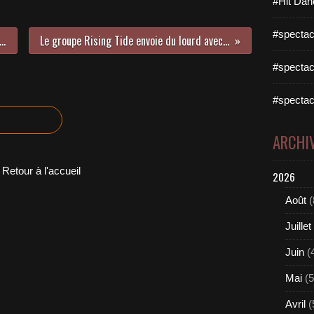
#Hit Dan
#spectac
it prodige Norvégien Aurora sort son premier album !
Le groupe Rising Tide envoie du lourd avec son nouvel album à découvrir !
#spectac
#spectac
ARCHI
Retour à l'accueil
2026
Août
(
Juillet
Juin
(
Mai
(5
Avril
(