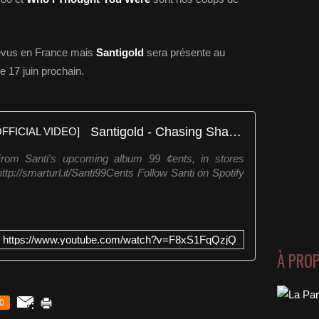
évus en France mais
Santigold
sera présente au
e 17 juin prochain.
Santigold - Chasing Shadows [OFFICIAL VIDEO]
om Santi's upcoming album 99 ¢ents, in stores
ttp://smarturl.it/Santi99Cents Follow Santi on Spotify
https://www.youtube.com/watch?v=F8xS1FqQzjQ
À PRO
0