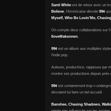
Santi White
est de retour avec un tr
Believe
, l’Américaine dévoile
99¢
qui
Myself, Who Be Lovin’Me, Chasi
On compte deux collaborations sur l’
IloveMakonnen.
99¢
est un album aux multiples styles,
l’indie pop.
Auteure, productrice, rappeuse par
montre ses productions depuis près 
99¢
est certainement trop « undergro
devraient lui faire un bel accueil.
Banshee, Chasing Shadows, Walkin
pépite très influencée par les années