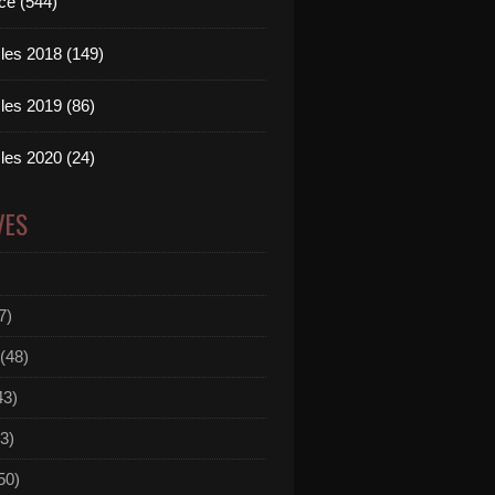
ce (544)
les 2018 (149)
les 2019 (86)
les 2020 (24)
VES
7)
(48)
43)
3)
50)