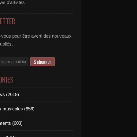
ews d'artistes
ETTER
vous pour être averti des nouveaux
publiés.
ORIES
ews (2618)
ts musicales (856)
ments (603)