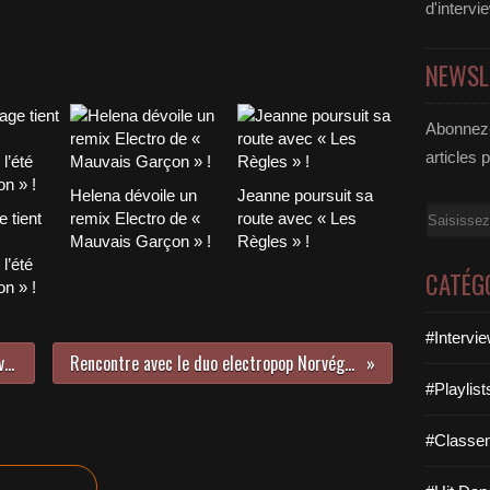
d'intervi
NEWSL
Abonnez-
articles 
Helena dévoile un
Jeanne poursuit sa
Email
 tient
remix Electro de «
route avec « Les
Mauvais Garçon » !
Règles » !
l’été
CATÉG
n » !
#Intervi
Sash ! et Olly James cartonnent avec Ecuador !
Rencontre avec le duo electropop Norvégien Lemaitre !
#Playlis
#Classe