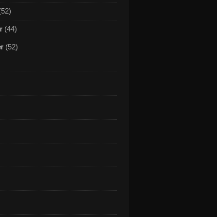
(52)
r
(44)
er
(52)