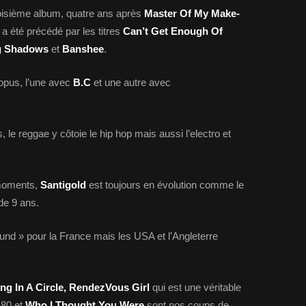
oisième album, quatre ans après
Master Of My Make-
 a été précédé par les titres
Can’t Get Enough Of
ng Shadows
et
Banshee
.
opus, l’une avec
B.C
et une autre avec
 le reggae y côtoie le hip hop mais aussi l’electro et
 moments,
Santigold
est toujours en évolution comme le
de 9 ans.
und » pour la France mais les USA et l’Angleterre
g In A Circle, RendezVous Girl
qui est une véritable
 80 et
Who I Thought You Were
sont nos coups de