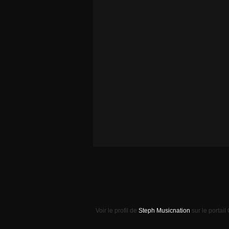
Voir le profil de
Steph Musicnation
sur le portail