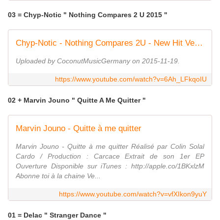
03 = Chyp-Notic " Nothing Compares 2 U 2015 "
Chyp-Notic - Nothing Compares 2U - New Hit Version 2015 - Official Musicvideo
Uploaded by CoconutMusicGermany on 2015-11-19.
https://www.youtube.com/watch?v=6Ah_LFkqoIU
02 + Marvin Jouno " Quitte A Me Quitter "
Marvin Jouno - Quitte à me quitter
Marvin Jouno - Quitte à me quitter Réalisé par Colin Solal
Cardo / Production : Carcace Extrait de son 1er EP
Ouverture Disponible sur iTunes : http://apple.co/1BKxlzM
Abonne toi à la chaine Ve...
https://www.youtube.com/watch?v=vfXIkon9yuY
01 = Delac " Stranger Dance "