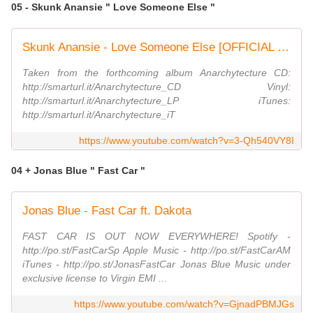
05 - Skunk Anansie " Love Someone Else "
Skunk Anansie - Love Someone Else [OFFICIAL VIDEO]
Taken from the forthcoming album Anarchytecture CD:
http://smarturl.it/Anarchytecture_CD Vinyl:
http://smarturl.it/Anarchytecture_LP iTunes:
http://smarturl.it/Anarchytecture_iT
https://www.youtube.com/watch?v=3-Qh540VY8I
04 + Jonas Blue " Fast Car "
Jonas Blue - Fast Car ft. Dakota
FAST CAR IS OUT NOW EVERYWHERE! Spotify -
http://po.st/FastCarSp Apple Music - http://po.st/FastCarAM
iTunes - http://po.st/JonasFastCar Jonas Blue Music under
exclusive license to Virgin EMI ...
https://www.youtube.com/watch?v=GjnadPBMJGs