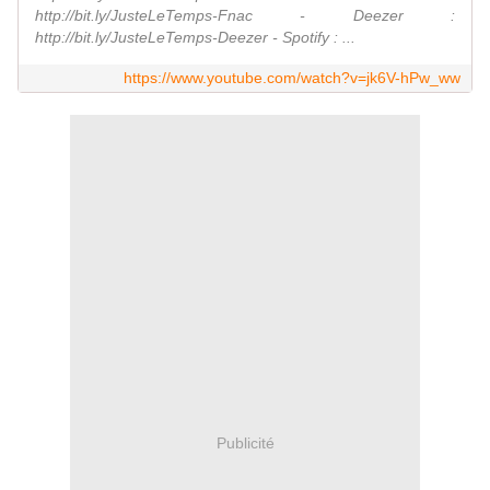
http://bit.ly/JusteLeTemps-Fnac - Deezer :
http://bit.ly/JusteLeTemps-Deezer - Spotify : ...
https://www.youtube.com/watch?v=jk6V-hPw_ww
Publicité