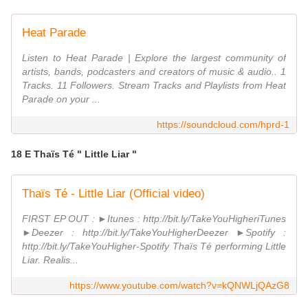
Heat Parade
Listen to Heat Parade | Explore the largest community of
artists, bands, podcasters and creators of music & audio.. 1
Tracks. 11 Followers. Stream Tracks and Playlists from Heat
Parade on your ...
https://soundcloud.com/hprd-1
18 E Thaïs Té " Little Liar "
Thaïs Té - Little Liar (Official video)
FIRST EP OUT : ►Itunes : http://bit.ly/TakeYouHigheriTunes
►Deezer : http://bit.ly/TakeYouHigherDeezer ►Spotify :
http://bit.ly/TakeYouHigher-Spotify Thaïs Té performing Little
Liar. Realis...
https://www.youtube.com/watch?v=kQNWLjQAzG8