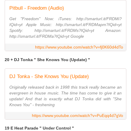
Pitbull - Freedom (Audio)
Get "Freedom" Now: iTunes: http://smarturl.it/FRDMi?
IQid=yt Apple Music: http://smarturl.it/FRDMapm?IQid=yt
Spotify: http://smarturl.it/FRDMs?IQid=yt Amazon:
http://smarturl.it/FRDMa?IQid=yt Google
https://www.youtube.com/watch?v=fj0K60d4dTo
20 + DJ Tonka " She Knows You (Update) "
DJ Tonka - She Knows You (Update)
Originally released back in 1998 this track really became an
evergreen in house music. The time has come to give it an
update! And that is exactly what DJ Tonka did with "She
Knows You" - freshening
https://www.youtube.com/watch?v=PuEqq4d7gVo
19 E Heat Parade " Under Control "