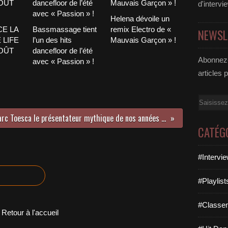
d'intervi
Helena dévoile un
CE LA
Bassmassage tient
remix Electro de «
NEWSL
 LIFE
l’un des hits
Mauvais Garçon » !
AOÛT
dancefloor de l’été
Abonnez-
avec « Passion » !
articles 
Email
Marc Toesca le présentateur mythique de nos années 80 évoque pour vous le Top 50 !
CATÉG
#Intervi
#Playlis
#Classe
Retour à l'accueil