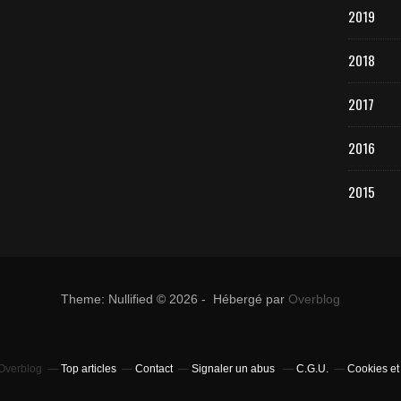
2019
2018
2017
2016
2015
Theme: Nullified © 2026 - Hébergé par
Overblog
 Overblog
Top articles
Contact
Signaler un abus
C.G.U.
Cookies et