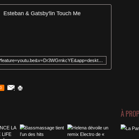
Esteban & Gatsby'lin Touch Me
https://www.youtube.com/watch?feature=youtu.be&v=Dr3WGrnkcYE&app=desktop
0
À PRO