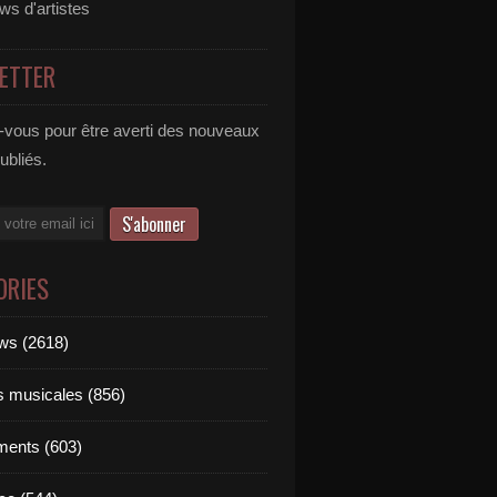
ews d'artistes
ETTER
vous pour être averti des nouveaux
publiés.
ORIES
ews (2618)
ts musicales (856)
ments (603)