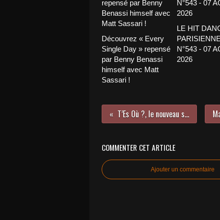
LE HIT DAN
Découvrez « Every
PARISIENNE
Single Day » repensé
N°543 - 07 
par Benny Benassi
2026
himself avec Matt
Sassari !
T’Es Où ?, le nouveau single de Vitaa !
COMMENTER CET ARTICLE
Ajouter un commentaire