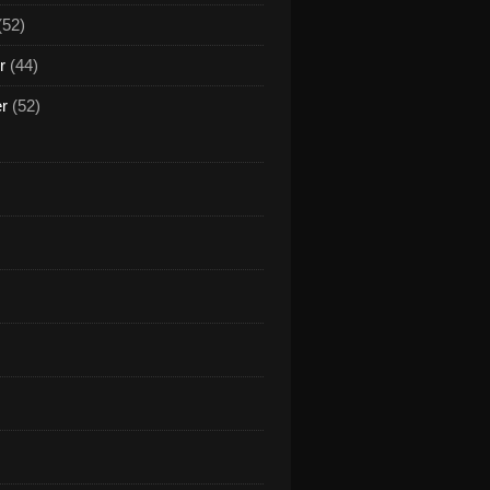
(52)
r
(44)
er
(52)