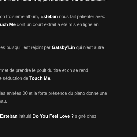
son troisième album,
Esteban
nous fait patienter avec
uch Me
dont un court extrait a été mis en ligne en
s puisqu’il est rejoint par
Gatsby’Lin
qui n’est autre
met de prendre le poult du titre et on se rend
e séduction de
Touch Me
.
 des années 90 et la forte présence du piano donne une
eau.
Esteban
intitulé
Do You Feel Love ?
signé chez