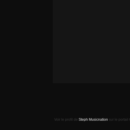
Voir le profil de
Steph Musicnation
sur le portail