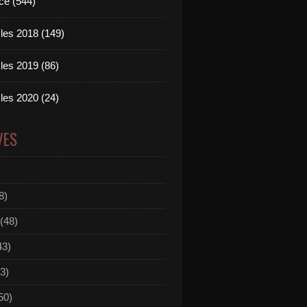
ce (544)
les 2018 (149)
les 2019 (86)
les 2020 (24)
VES
8)
(48)
43)
3)
50)