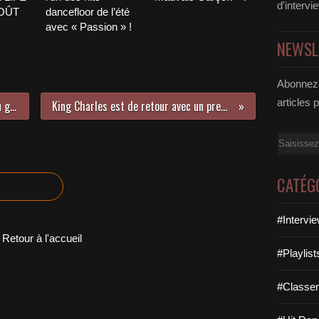
d'intervi
AOÛT
dancefloor de l’été
avec « Passion » !
NEWSL
Abonnez-
articles 
Amor & Pasion, le nouvel album du groupe Il Divo est dans les bacs !
King Charles est de retour avec un premier extrait de son second album !
Email
CATÉG
#Intervi
Retour à l'accueil
#Playlis
#Classe