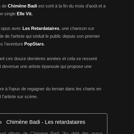
m de
Chimène Badi
est sorti à la fin du mois d’août et a
on single
Elle Vit.
on opus avec
Les Retardataires
, une chanson sur
le de l’artiste qui séduit le public depuis son premier
s l’aventure
PopStars
.
ant ces douze dernières années et cela se ressent
 devenue une artiste épanouie qui propose une
e à l’opus de regagner du terrain dans les charts en
l’artiste sur scène.
Chimène Badi - Les retardataires
nouvel album de Chimène Badi "Au delà des maux