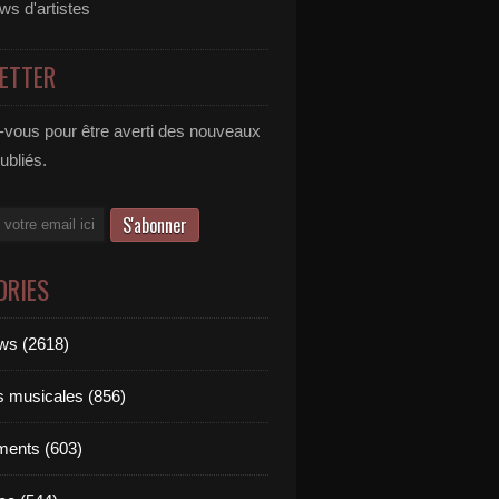
ews d'artistes
ETTER
vous pour être averti des nouveaux
publiés.
ORIES
ews (2618)
ts musicales (856)
ments (603)