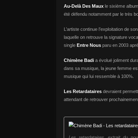
Au-Delà Des Maux
le sixième albu
été défendu notamment par le très b
L’artiste continue l’exploitation de s
laquelle on retrouve la signature voca
single
Entre Nous
paru en 2003 aprè
Chimène Badi
a évolué joliment dur
dans sa musique, la jeune femme est
musique qui lui ressemble à 100%.
Les Retardataires
devraient permettr
attendant de retrouver prochainement 
Les retardataires, extrait du 