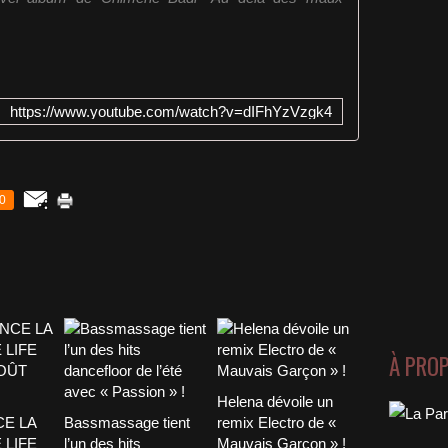
https://www.youtube.com/watch?v=dIFhYzVzgk4
0
À PRO
Helena dévoile un
CE LA
Bassmassage tient
remix Electro de «
 LIFE
l’un des hits
Mauvais Garçon » !