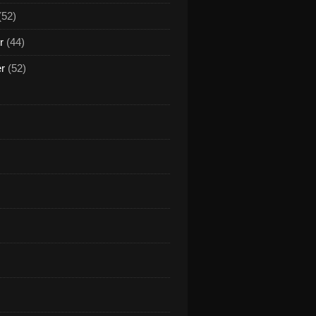
(52)
r
(44)
er
(52)