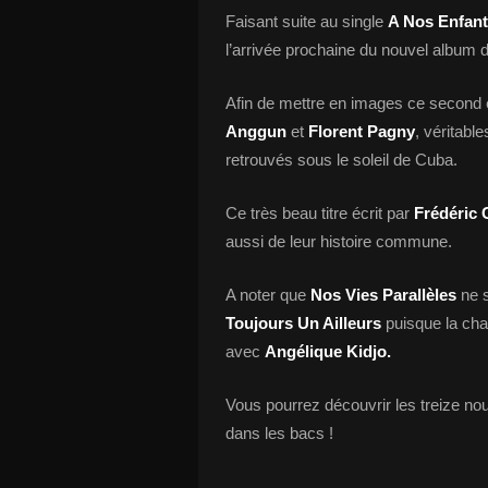
Faisant suite au single
A Nos Enfan
l’arrivée prochaine du nouvel album d
Afin de mettre en images ce second ex
Anggun
et
Florent Pagny
, véritabl
retrouvés sous le soleil de Cuba.
Ce très beau titre écrit par
Frédéric 
aussi de leur histoire commune.
A noter que
Nos Vies Parallèles
ne s
Toujours Un Ailleurs
puisque la ch
avec
Angélique Kidjo.
Vous pourrez découvrir les treize nou
dans les bacs !