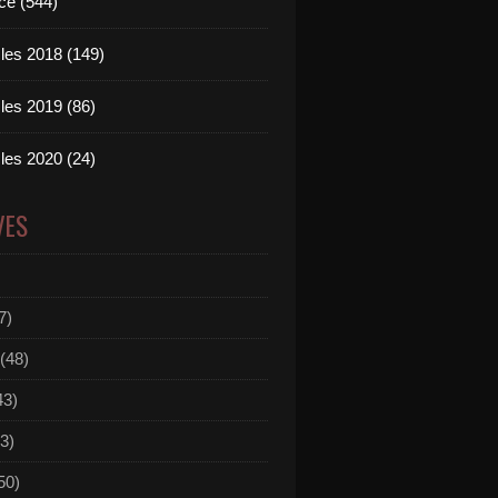
ce (544)
les 2018 (149)
les 2019 (86)
les 2020 (24)
VES
7)
(48)
43)
3)
50)