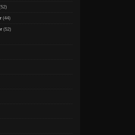
(52)
r
(44)
er
(52)