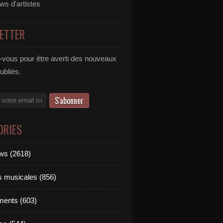
ews d'artistes
ETTER
vous pour être averti des nouveaux
publiés.
ORIES
ews (2618)
ts musicales (856)
ments (603)