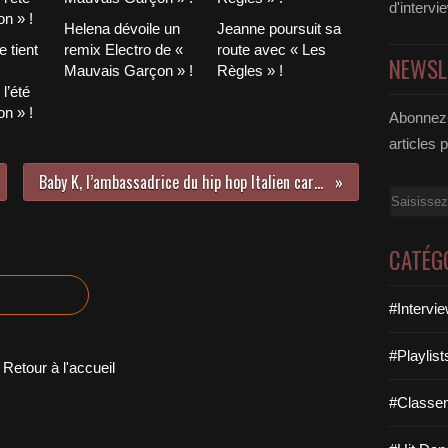
d'intervi
Helena dévoile un
Jeanne poursuit sa
 tient
remix Electro de «
route avec « Les
NEWSL
Mauvais Garçon » !
Règles » !
l’été
n » !
Abonnez-
articles 
Baby K, l’ambassadrice du hip hop Italien cartonne avec son second album !
Email
CATÉG
#Intervi
#Playlis
Retour à l'accueil
#Classe