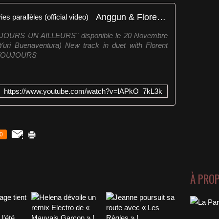
Anggun & Florent Pagny - Nos vies parallèles (official video)
OUJOURS UN AILLEURS" disponible le 20 Novembre
 Yuri Buenaventura) New track in duet with Florent
m TOUJOURS
https://www.youtube.com/watch?v=lAPkO_7kL3k
0
À PRO