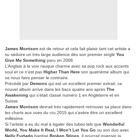
James Morrison
est de retour et cela fait plaisir tant cet artiste a
su séduire un très large audience dès son premier single
You
Give Me Something
paru en 2008.
L’Anglais à la voix rauque charme avec sa pop rock aux accents
soul et ce n’est pas
Higher Than Here
son quatrième album qui
va nous faire penser le contraire.
Précédé par
Demons
qui est un excellent premier extrait, ce
nouvel album arrive dans les bacs quatre ans après
The
Awakening
qui s’était classé numéro 1 en Angleterre et en
Suisse.
James Morrison
devrait très rapidement retrouver sa place dans
les charts aux vues du cru 2015 qui s’avère être un excellent
millésime.
Si l’artiste a eu du mal à égaler des tubes tels que
Wonderful
World, You Make It Real, I Won’t Let You Go
ou son duo avec
Nelly Furtado
baptisé
Broken Stings
, il pourrait inverser la