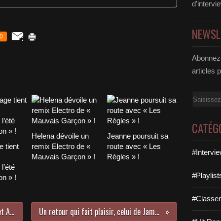
d'intervi
NEWSL
0
Abonnez-
articles 
Email
CATÉG
Helena dévoile un
Jeanne poursuit sa
 tient
remix Electro de «
route avec « Les
#Intervi
Mauvais Garçon » !
Règles » !
l’été
#Playlis
n » !
#Classe
Chantons Be La La avec Guenta K et Andy Ztoned !
Un retour qui fait plaisir, celui de James Morrison !