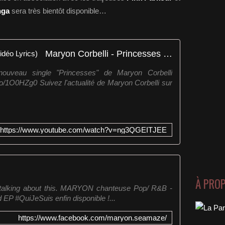
nga
sera très bientôt disponible…
Maryon Corbelli - Princesses (Vidéo Lyrics)
nouveau single "Princesses" de Maryon Corbelli
.co/1O0HZg0 Suivez l'actualité de Maryon Corbelli sur
.
https://www.youtube.com/watch?v=ng3QGEITJEE
À PRO
7 talking about this. MARYON chanteuse Pop/ R&B -
 EP #QuiJeSuis enfin disponible !...
https://www.facebook.com/maryon.seamaze/