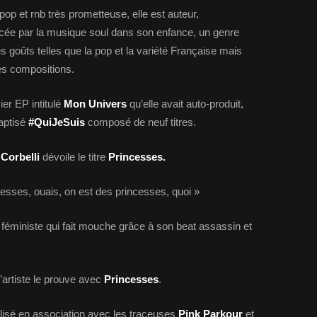
op et rnb très prometteuse, elle est auteur,
ercée par la musique soul dans son enfance, un genre
s goûts telles que la pop et la variété Française mais
ses compositions.
ier EP intitulé
Mon Univers
qu’elle avait auto-produit,
baptisé
#QuiJeSuis
composé de neuf titres.
Corbelli
dévoile le titre
Princesses.
ncesses, ouais, on est des princesses, quoi »
s féministe qui fait mouche grâce à son beat assassin et
 l’artiste le prouve avec
Princesses
.
lisé en association avec les traçeuses
Pink Parkour
et