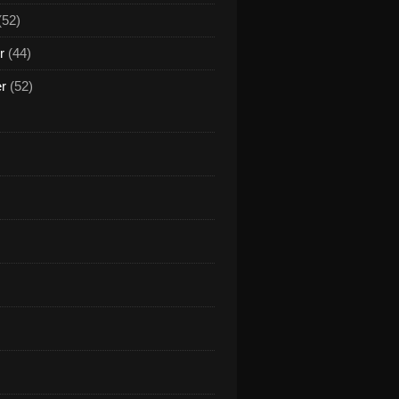
(52)
r
(44)
er
(52)