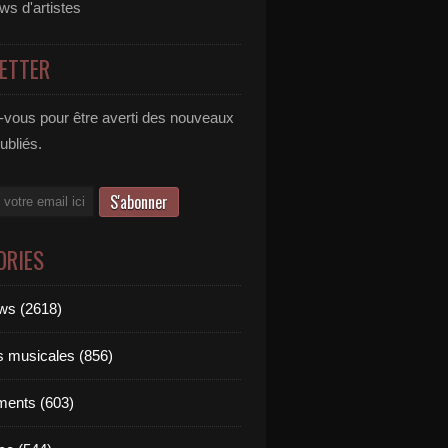
ews d'artistes
ETTER
vous pour être averti des nouveaux
publiés.
ORIES
ews (2618)
ts musicales (856)
ments (603)