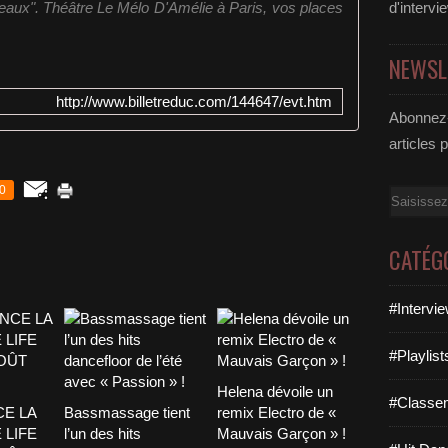
seaux". Théâtre Le Mélo D'Amélie à Paris, vos places
d'intervi
NEWSL
http://www.billetreduc.com/144647/evt.htm
Abonnez-
articles 
0
Email
CATÉG
#Intervi
#Playlis
Helena dévoile un
#Classe
CE LA
Bassmassage tient
remix Electro de «
 LIFE
l’un des hits
Mauvais Garçon » !