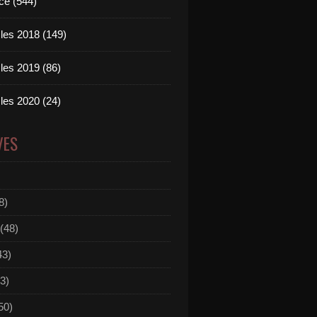
ce (544)
les 2018 (149)
les 2019 (86)
les 2020 (24)
VES
8)
(48)
43)
3)
50)