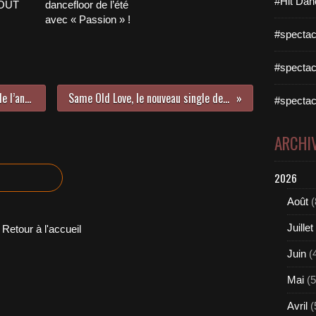
#Hit Dan
AOÛT
dancefloor de l’été
avec « Passion » !
#spectac
#spectac
Rencontre avec Olivier Grandclaude l’ange gardien de la comédie musicale Ailéna !
Same Old Love, le nouveau single de Selena Gomez est maintenant clippé !
#spectac
ARCHI
2026
Août
(
Juillet
Retour à l'accueil
Juin
(
Mai
(5
Avril
(