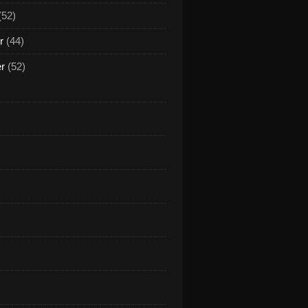
(52)
r
(44)
er
(52)