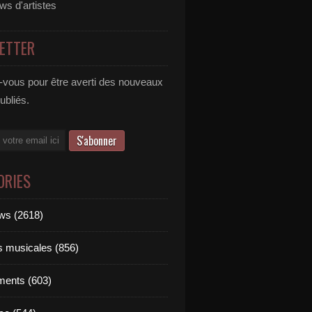
ews d'artistes
ETTER
vous pour être averti des nouveaux
publiés.
ORIES
ews (2618)
ts musicales (856)
ments (603)