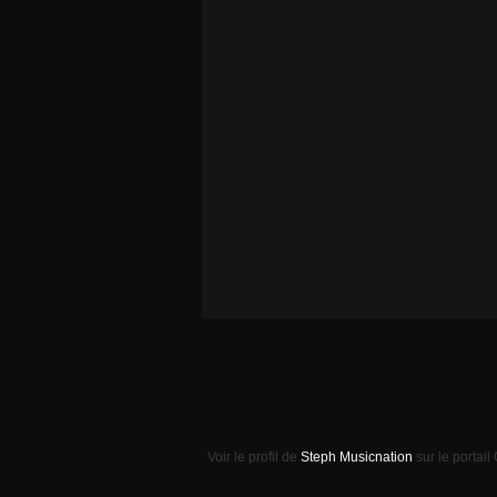
Voir le profil de
Steph Musicnation
sur le portail