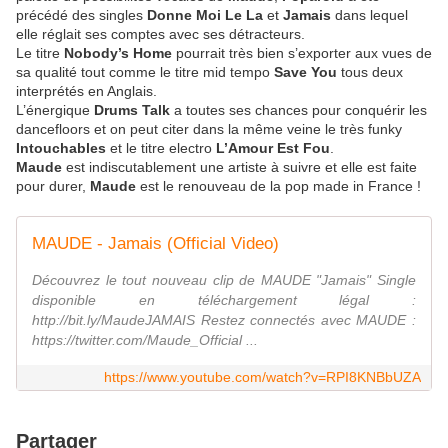
précédé des singles
Donne Moi Le La
et
Jamais
dans lequel
elle réglait ses comptes avec ses détracteurs.
Le titre
Nobody’s Home
pourrait très bien s’exporter aux vues de
sa qualité tout comme le titre mid tempo
Save You
tous deux
interprétés en Anglais.
L’énergique
Drums Talk
a toutes ses chances pour conquérir les
dancefloors et on peut citer dans la même veine le très funky
Intouchables
et le titre electro
L’Amour Est Fou
.
Maude
est indiscutablement une artiste à suivre et elle est faite
pour durer,
Maude
est le renouveau de la pop made in France !
MAUDE - Jamais (Official Video)
Découvrez le tout nouveau clip de MAUDE "Jamais" Single
disponible en téléchargement légal :
http://bit.ly/MaudeJAMAIS Restez connectés avec MAUDE :
https://twitter.com/Maude_Official ...
https://www.youtube.com/watch?v=RPI8KNBbUZA
Partager