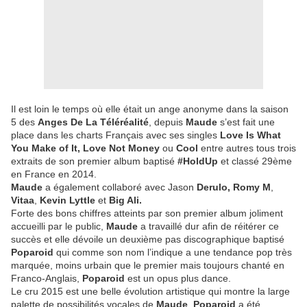
Il est loin le temps où elle était un ange anonyme dans la saison
5 des
Anges De La Téléréalité
, depuis
Maude
s’est fait une
place dans les charts Français avec ses singles
Love Is What
You Make of It, Love Not Money
ou
Cool
entre autres tous trois
extraits de son premier album baptisé
#HoldUp
et classé 29ème
en France en 2014.
Maude
a également collaboré avec Jason
Derulo, Romy M
,
Vitaa
,
Kevin Lyttle
et
Big Ali.
Forte des bons chiffres atteints par son premier album joliment
accueilli par le public,
Maude
a travaillé dur afin de réitérer ce
succès et elle dévoile un deuxième pas discographique baptisé
Poparoid
qui comme son nom l’indique a une tendance pop très
marquée, moins urbain que le premier mais toujours chanté en
Franco-Anglais,
Poparoid
est un opus plus dance.
Le cru 2015 est une belle évolution artistique qui montre la large
palette de possibilités vocales de
Maude
,
Poparoid
a été