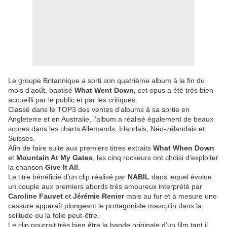
Le groupe Britannique a sorti son quatrième album à la fin du
mois d’août, baptisé
What Went Down,
cet opus a été très bien
accueilli par le public et par les critiques.
Classé dans le TOP3 des ventes d’albums à sa sortie en
Angleterre et en Australie, l’album a réalisé également de beaux
scores dans les charts Allemands, Irlandais, Néo-zélandais et
Suisses.
Afin de faire suite aux premiers titres extraits
What When Down
et
Mountain At My Gates
, les cinq rockeurs ont choisi d’exploiter
la chanson
Give It All
.
Le titre bénéficie d’un clip réalisé par
NABIL
dans lequel évolue
un couple aux premiers abords très amoureux interprété par
Caroline Fauvet
et
Jérémie Renier
mais au fur et à mesure une
cassure apparaît plongeant le protagoniste masculin dans la
solitude ou la folie peut-être.
Le clip pourrait très bien être la bande originale d’un film tant il