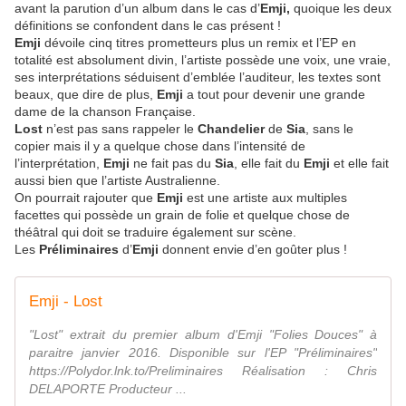
avant la parution d’un album dans le cas d’
Emji,
quoique les deux
définitions se confondent dans le cas présent !
Emji
dévoile cinq titres prometteurs plus un remix et l’EP en
totalité est absolument divin, l’artiste possède une voix, une vraie,
ses interprétations séduisent d’emblée l’auditeur, les textes sont
beaux, que dire de plus,
Emji
a tout pour devenir une grande
dame de la chanson Française.
Lost
n’est pas sans rappeler le
Chandelier
de
Sia
, sans le
copier mais il y a quelque chose dans l’intensité de
l’interprétation,
Emji
ne fait pas du
Sia
, elle fait du
Emji
et elle fait
aussi bien que l’artiste Australienne.
On pourrait rajouter que
Emji
est une artiste aux multiples
facettes qui possède un grain de folie et quelque chose de
théâtral qui doit se traduire également sur scène.
Les
Préliminaires
d’
Emji
donnent envie d’en goûter plus !
Emji - Lost
"Lost" extrait du premier album d'Emji "Folies Douces" à
paraitre janvier 2016. Disponible sur l'EP "Préliminaires"
https://Polydor.lnk.to/Preliminaires Réalisation : Chris
DELAPORTE Producteur ...