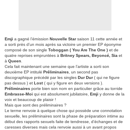
Emji
a gagné l’émission
Nouvelle Star
saison 11 cette année et
a sorti près d’un mois après sa victoire un premier EP éponyme
composé de son single
Toboggan ( You Are The One )
et de
quatre reprises empruntées à
Britney Spears, Beyoncé, Sia
et
à
Queen
.
Cela fait maintenant une semaine que l’artiste a sorti son
deuxième EP intitulé
Préliminaires
, un second pas
discographique précédé par les singles
Dur Dur
( qui ne figure
pas dessus ) et
Lost
( qui y figure en deux versions ).
Préliminaires
porte bien son nom en particulier grâce au torride
Embrasse-Moi
qui est absolument jubilatoire,
Emji
y donne de la
voix et beaucoup de plaisir !
Mais que sont des préliminaires ?
Le terme renvoie à quelque chose qui possède une connotation
sexuelle, les préliminaires sont la phase de préparation intime au
début des rapports sexuels faite de tendresse, d’échanges et de
caresses diverses mais cela renvoie aussi à un avant propos