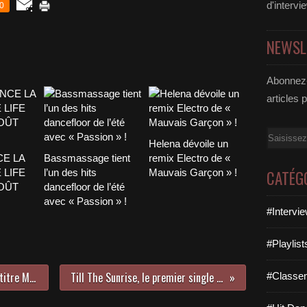
d'intervi
0
NEWSL
Abonnez-
articles 
Email
Helena dévoile un
CE LA
Bassmassage tient
remix Electro de «
 LIFE
l’un des hits
Mauvais Garçon » !
CATÉG
AOÛT
dancefloor de l’été
avec « Passion » !
#Intervi
#Playlis
First Aid Kit, la révélation avec le titre My Silver Lining !
Till The Sunrise, le premier single de Sunvibes !
#Classe