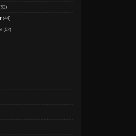
(52)
r
(44)
er
(52)