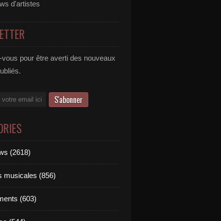
ews d'artistes
ETTER
vous pour être averti des nouveaux
publiés.
ORIES
ews (2618)
ts musicales (856)
ments (603)