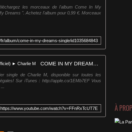
 téléchargez les morceaux de l'album Come In My
My Dreams ". Achetez l'album pour 0,99 €. Morceaux
om/fr/album/come-in-my-dreams-single/id1035684843
COME IN MY DREAMS (Clip officiel) ► Charlie M
r single de Charlie M, disponible sur toutes les
égales! Sur iTunes : http://apple.co/1EMb7EF Vous
...
À PRO
https://www.youtube.com/watch?v=FFnRxTcUT7E