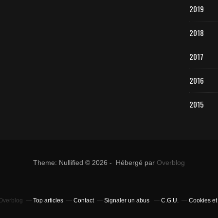
2019
2018
2017
2016
2015
Theme: Nullified © 2026 - Hébergé par
Overblog
 Overblog
Top articles
Contact
Signaler un abus
C.G.U.
Cookies et