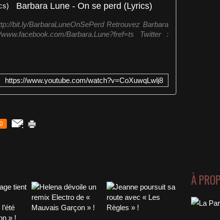
Barbara Lune - On se perd (Lyrics)
: http://bit.ly/BarbaraLuneOnSePerd Retrouvez Barbara
www.facebook.com/Barbara.Lune?fref=ts Twitter :
https://www.youtube.com/watch?v=CoXuwqLwlj8
0
À PRO