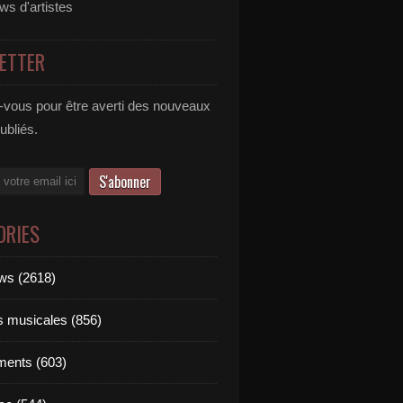
ews d'artistes
ETTER
vous pour être averti des nouveaux
publiés.
ORIES
ews (2618)
ts musicales (856)
ments (603)