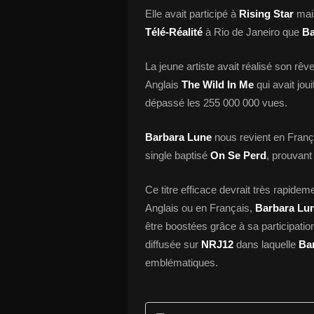
Elle avait participé à
Rising Star
mais
Télé-Réalité
à Rio de Janeiro que
Ba
La jeune artiste avait réalisé son rêv
Anglais
The Wild In Me
qui avait jou
dépassé les 255 000 000 vues.
Barbara Lune
nous revient en Franç
single baptisé
On Se Perd
, prouvant 
Ce titre efficace devrait très rapidem
Anglais ou en Français,
Barbara Lu
être boostées grâce à sa participatio
diffusée sur
NRJ12
dans laquelle
Ba
emblématiques.