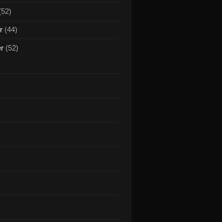
(52)
r
(44)
er
(52)