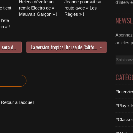
Helena dévoile un
Jeanne poursuit sa
d'intervi
 tient
remix Electro de «
route avec « Les
Mauvais Garçon » !
Règles » !
NEWSL
l’été
n » !
Abonnez-
articles 
Attention événement ! Kurt Cobain sera de retour dans les bacs le mois prochain !
La version tropical house de California Dreamin par Freischwimmer !
Email
CATÉG
#Intervi
Retour à l'accueil
#Playlis
#Classe