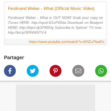
Ferdinand Weber - What (Official Music Video)
Ferdinand Weber - What is OUT NOW! Grab your copy on
iTunes HERE: http://spoti.fi/1cPXDda Download on Beatport
HERE: http://btprt.dj/1FKl5Vg Subscribe to Spinnin' TV now :
http://bit.ly/SPINNINTV A
https://www.youtube.com/watch?v=8YiZu7fwaFo
Partager