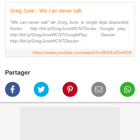
Greg June - We can never talk
"We can never talk" de Greg June, le single déjà disponible.
Itunes : http://bit.ly/GregJuneWCNTItunes Google play :
http://bit.ly/GregJuneWCNTGooglePlay Deezer :
http://bit.ly/GregJuneWCNTDeezer...
https://www.youtube.com/watch?v=BkS4ufOnHOA
Partager