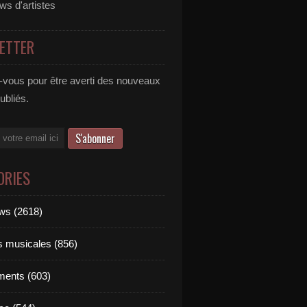
ews d'artistes
ETTER
vous pour être averti des nouveaux
publiés.
ORIES
ews (2618)
ts musicales (856)
ments (603)