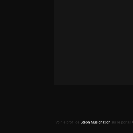
Voir le profil de
Steph Musicnation
sur le portail