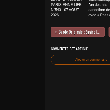
PARISIENNE LIFE
l’un des hits
N°543 - 07 AOÛT
dancefloor de 
2026
avec « Passio
Bande Originale dégaine le titre Ce Soir !
COMMENTER CET ARTICLE
Ajouter un commentaire