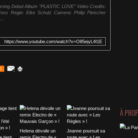
pcoming Debut Album "PLASTIC LOVE" Video Credits:
oss Regie: Eike Schulz Camera: Philip Fleischer
..
https://www.youtube.com/watch?v=O85ejyL4I1E
0
À PRO
Helena dévoile un
Jeanne poursuit sa
 tient
remix Electro de «
route avec « Les