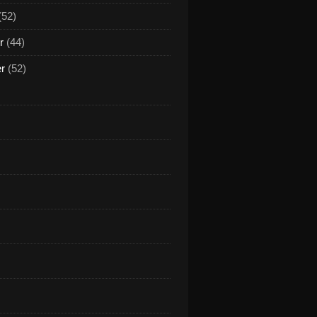
(52)
r
(44)
er
(52)