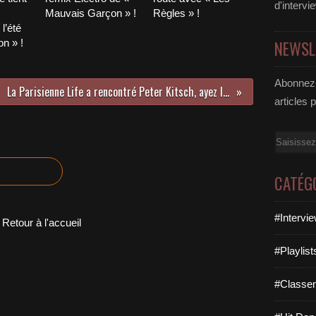
d'intervi
Mauvais Garçon » !
Règles » !
l’été
n » !
NEWSL
Abonnez-
La Parisienne Life a rencontré Peter Kitsch, ayez la funky-électro attitude !
articles 
Email
CATÉG
#Intervi
Retour à l'accueil
#Playlis
#Classe