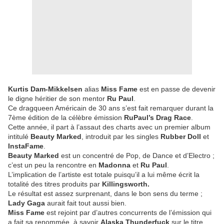
Kurtis Dam-Mikkelsen
alias
Miss Fame
est en passe de devenir
le digne héritier de son mentor
Ru Paul
.
Ce dragqueen Américain de 30 ans s’est fait remarquer durant la
7ème édition de la célèbre émission
RuPaul’s Drag Race
.
Cette année, il part à l’assaut des charts avec un premier album
intitulé
Beauty Marked
, introduit par les singles
Rubber Doll
et
InstaFame
.
Beauty Marked
est un concentré de Pop, de Dance et d’Electro ;
c’est un peu la rencontre en
Madonna
et
Ru Paul
.
L’implication de l’artiste est totale puisqu’il a lui même écrit la
totalité des titres produits par
Killingsworth.
Le résultat est assez surprenant, dans le bon sens du terme ;
Lady Gaga
aurait fait tout aussi bien.
Miss Fame
est rejoint par d’autres concurrents de l’émission qui
a fait sa renommée, à savoir
Alaska Thunderfuck
sur le titre