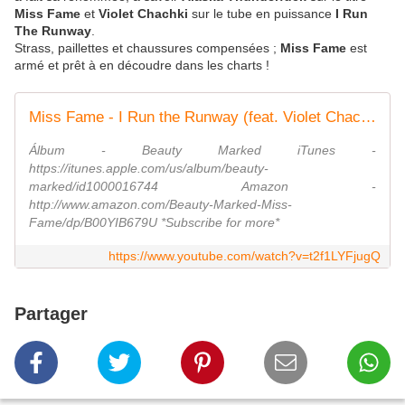
Miss Fame
et
Violet Chachki
sur le tube en puissance
I Run
The Runway
.
Strass, paillettes et chaussures compensées ;
Miss Fame
est
armé et prêt à en découdre dans les charts !
Miss Fame - I Run the Runway (feat. Violet Chachki)
Álbum - Beauty Marked iTunes -
https://itunes.apple.com/us/album/beauty-
marked/id1000016744 Amazon -
http://www.amazon.com/Beauty-Marked-Miss-
Fame/dp/B00YIB679U *Subscribe for more*
https://www.youtube.com/watch?v=t2f1LYFjugQ
Partager