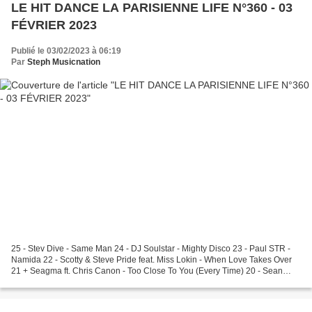
LE HIT DANCE LA PARISIENNE LIFE N°360 - 03
FÉVRIER 2023
Publié le 03/02/2023 à 06:19
Par
Steph Musicnation
25 - Stev Dive - Same Man 24 - DJ Soulstar - Mighty Disco 23 - Paul STR -
Namida 22 - Scotty & Steve Pride feat. Miss Lokin - When Love Takes Over
21 + Seagma ft. Chris Canon - Too Close To You (Every Time) 20 - Sean
Finn - Love Is Pride 19 E Kid...