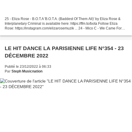
25 - Eliza Rose - B.O.T.A 'B.O.T.A. (Baddest Of Them All)' by Eliza Rose &
Interplanetary Criminal is available here: https://ffm.to/bota Follow Eliza
Rose: https://instagram.com/elizarosemuzik ... 24 - Mico C - We Came For
Love Provided to YouTube by...
LE HIT DANCE LA PARISIENNE LIFE N°354 - 23
DÉCEMBRE 2022
Publié le 23/12/2022 à 06:33
Par
Steph Musicnation