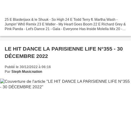
25 E Blasterjaxx & le Shuuk - So High 24 E Todd Terry ft. Martha Wash -
Jumpin' Wh0 Remix 23 E Watler - My Heart Goes Boom 22 E Richard Grey &
Pink Panda - Let's Dance 21 - Gala - Everyone Has Inside Molella Mix 20 -
Nils Van Zandt & Pakito - Are...
LE HIT DANCE LA PARISIENNE LIFE N°355 - 30
DÉCEMBRE 2022
Publié le 30/12/2022 à 06:16
Par
Steph Musicnation