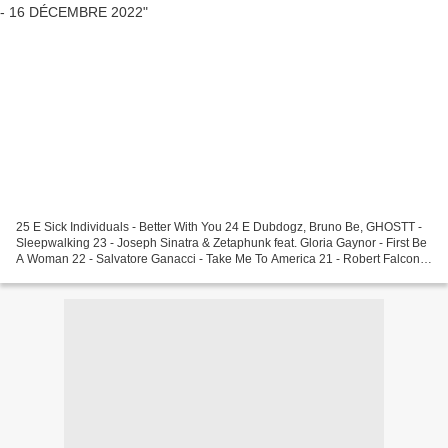
25 E Sick Individuals - Better With You 24 E Dubdogz, Bruno Be, GHOSTT -
Sleepwalking 23 - Joseph Sinatra & Zetaphunk feat. Gloria Gaynor - First Be
A Woman 22 - Salvatore Ganacci - Take Me To America 21 - Robert Falcon -
Shake Milk 20 - Wh0 & Folkness...