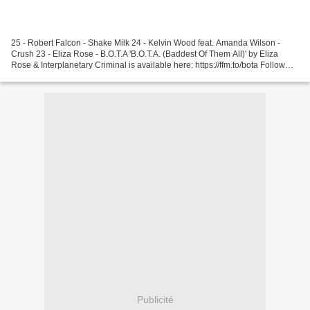
25 - Robert Falcon - Shake Milk 24 - Kelvin Wood feat. Amanda Wilson -
Crush 23 - Eliza Rose - B.O.T.A 'B.O.T.A. (Baddest Of Them All)' by Eliza
Rose & Interplanetary Criminal is available here: https://ffm.to/bota Follow
Eliza Rose: https://instagram.com/elizarosemuzik...
Publicité