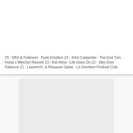
25 - Wh0 & Folkness - Funk Emotion 24 - John Carpenter - The End Tom
Pulse x Weichei Rework 23 - Kid Alina - Life Goes On 22 - Stev Dive -
Patience 21 - Laurent H. & Pleasure Game - Le Dormeur Festival Club
Remix 20 E DJ Kuba & Neitan x Bounce Inc....