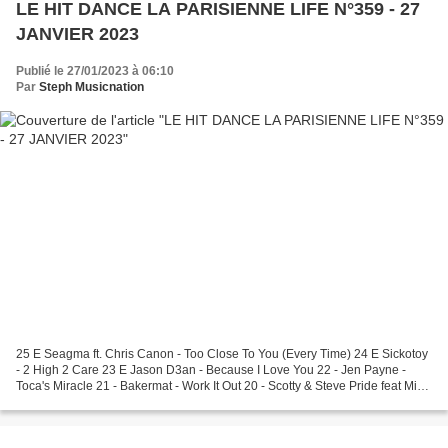
LE HIT DANCE LA PARISIENNE LIFE N°359 - 27
JANVIER 2023
Publié le 27/01/2023 à 06:10
Par
Steph Musicnation
25 E Seagma ft. Chris Canon - Too Close To You (Every Time) 24 E Sickotoy
- 2 High 2 Care 23 E Jason D3an - Because I Love You 22 - Jen Payne -
Toca's Miracle 21 - Bakermat - Work It Out 20 - Scotty & Steve Pride feat Miss
Lokin - When Love Takes...