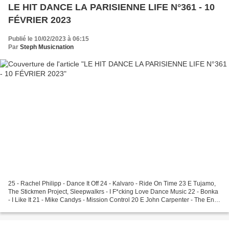
LE HIT DANCE LA PARISIENNE LIFE N°361 - 10
FÉVRIER 2023
Publié le 10/02/2023 à 06:15
Par
Steph Musicnation
25 - Rachel Philipp - Dance It Off 24 - Kalvaro - Ride On Time 23 E Tujamo,
The Stickmen Project, Sleepwalkrs - I F*cking Love Dance Music 22 - Bonka
- I Like It 21 - Mike Candys - Mission Control 20 E John Carpenter - The End
Tom Pulse x Weichei...