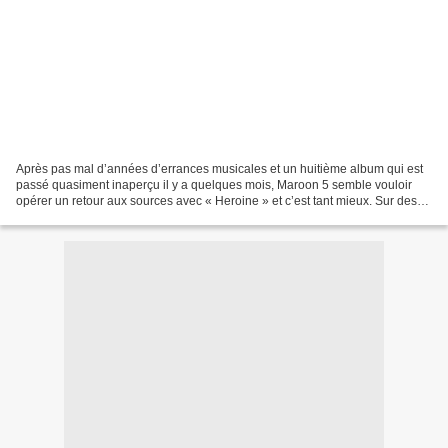
Après pas mal d’années d’errances musicales et un huitième album qui est
passé quasiment inaperçu il y a quelques mois, Maroon 5 semble vouloir
opérer un retour aux sources avec « Heroine » et c’est tant mieux. Sur des
accords Pop Funky accrocheurs, Adam...