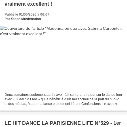
vraiment excellent !
Publié le 01/05/2026 à 06:07
Par
Steph Musicnation
Deux semaines seulement après avoir fait son grand retour sur le dancefloor
avec « I Feel So Free » qui a bénéficié d’un bel accueil de la part du public
et des médias, Madonna lance pleinement l’ère « Confessions II » avec «
Bring Your Love » que l’icone...
LE HIT DANCE LA PARISIENNE LIFE N°529 - 1er