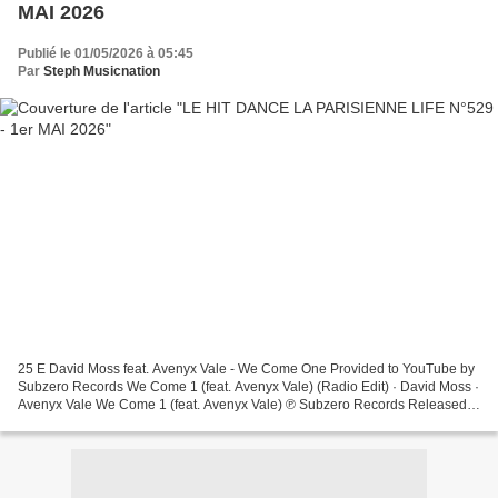
MAI 2026
Publié le 01/05/2026 à 05:45
Par
Steph Musicnation
25 E David Moss feat. Avenyx Vale - We Come One Provided to YouTube by
Subzero Records We Come 1 (feat. Avenyx Vale) (Radio Edit) · David Moss ·
Avenyx Vale We Come 1 (feat. Avenyx Vale) ℗ Subzero Records Released
on: 2026-03-22 Producer: St... 24 E Space...