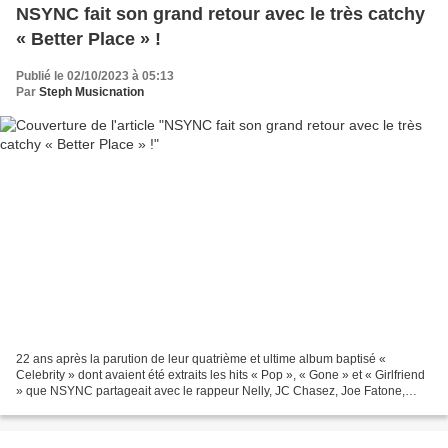
NSYNC fait son grand retour avec le très catchy
« Better Place » !
Publié le 02/10/2023 à 05:13
Par
Steph Musicnation
22 ans après la parution de leur quatrième et ultime album baptisé «
Celebrity » dont avaient été extraits les hits « Pop », « Gone » et « Girlfriend
» que NSYNC partageait avec le rappeur Nelly, JC Chasez, Joe Fatone,
Chris Kirkpatrick, Lance Bass et...