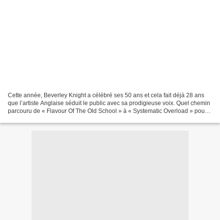
Cette année, Beverley Knight a célébré ses 50 ans et cela fait déjà 28 ans
que l’artiste Anglaise séduit le public avec sa prodigieuse voix. Quel chemin
parcouru de « Flavour Of The Old School » à « Systematic Overload » pour
celle qui s’est illustrée...