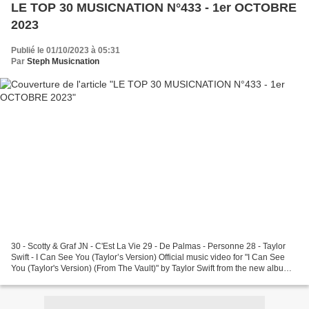
LE TOP 30 MUSICNATION N°433 - 1er OCTOBRE
2023
Publié le 01/10/2023 à 05:31
Par
Steph Musicnation
30 - Scotty & Graf JN - C'Est La Vie 29 - De Palmas - Personne 28 - Taylor
Swift - I Can See You (Taylor’s Version) Official music video for "I Can See
You (Taylor's Version) (From The Vault)" by Taylor Swift from the new album
'Speak Now (Taylor's...