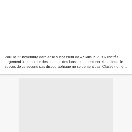
Paru le 22 novembre dernier, le successeur de « Skills In Pills » est très
largement à la hauteur des attentes des fans de Lindemann et d’ailleurs le
succès de ce second pas discographique ne se dément pas. Classé numéro
1 des ventes d’albums en Allemagne...