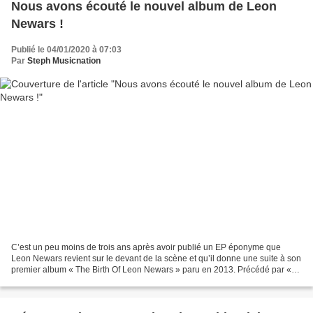
Nous avons écouté le nouvel album de Leon
Newars !
Publié le 04/01/2020 à 07:03
Par
Steph Musicnation
C’est un peu moins de trois ans après avoir publié un EP éponyme que
Leon Newars revient sur le devant de la scène et qu’il donne une suite à son
premier album « The Birth Of Leon Newars » paru en 2013. Précédé par «
Don’t Blame It On The Groove » partagé...