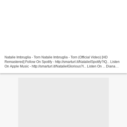
Natalie Imbruglia - Torn Natalie Imbruglia - Torn (Official Video) [HD
Remastered] Follow On Spotify - http://smarturl.it/NatalieISpotify?IQ... Listen
On Apple Music - http://smarturl.it/NatalieIGlorious?I... Listen On ... Diana
King - Shy Guy Diana King's...