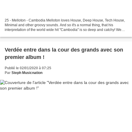
25 - Melloton - Cambodia Melloton loves House, Deep House, Tech House,
Minimal and other groovy sounds. And so it's a normal thing, that his
interpretation of the world wide hit "Cambodia" is so deep and catchy! We
are very 24 - Tom Pulse & Scheffler...
Verdée entre dans la cour des grands avec son
premier album !
Publié le 02/01/2020 à 07:25
Par
Steph Musicnation