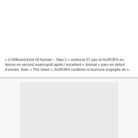
« A Different Kind Of Human – Step 2 » sortira le 07 juin et AURORA en
donne en second avant-goût après l’excellent « Animal » paru en début
d’année. Avec « The Seed », AURORA confirme la tournure engagée de son
prochain disque et elle lève le voile sur...