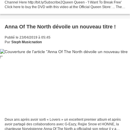
Channel Here http://bit.ly/Subscribe2Queen Queen - 'I Want To Break Free'
Click here to buy the DVD with this video at the Official Queen Store: ... The
Show Must Go On - 1991 - Innuendo Subscribe...
Anna Of The North dévoile un nouveau titre !
Publié le 23/04/2019 à 05:45
Par
Steph Musicnation
Deux ans après avoir sorti « Lovers » un excellent premier album et après
avoir partagé des collaborations avec G-Eazy, Rejjie Snow et HONNE, la
chanteuse Norvégienne Anna Of The North a officialisé son retour il y a