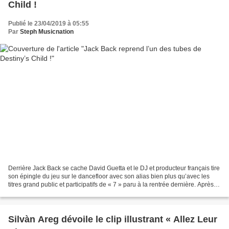
Child !
Publié le 23/04/2019 à 05:55
Par
Steph Musicnation
Derrière Jack Back se cache David Guetta et le DJ et producteur français tire
son épingle du jeu sur le dancefloor avec son alias bien plus qu’avec les
titres grand public et participatifs de « 7 » paru à la rentrée dernière. Après
l’excellent titre House...
Silvàn Areg dévoile le clip illustrant « Allez Leur