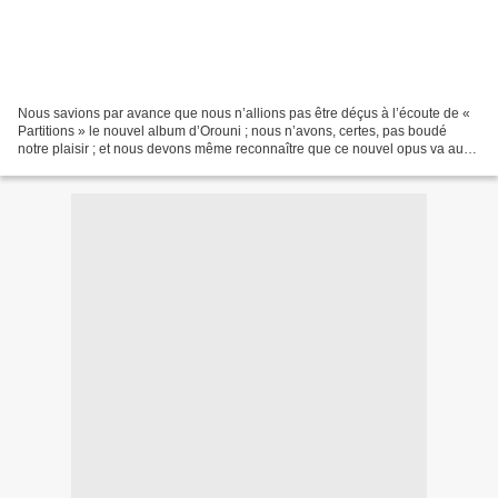
Nous savions par avance que nous n’allions pas être déçus à l’écoute de «
Partitions » le nouvel album d’Orouni ; nous n’avons, certes, pas boudé
notre plaisir ; et nous devons même reconnaître que ce nouvel opus va au-
delà de nos espérances. Inspiration,...