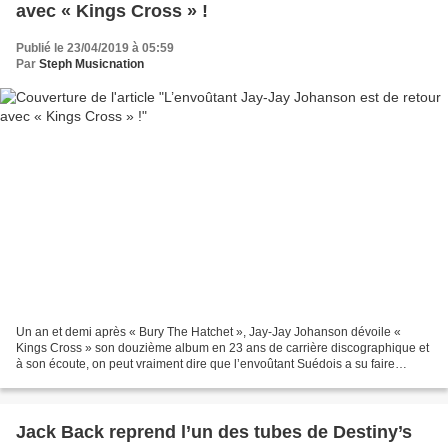
avec « Kings Cross » !
Publié le 23/04/2019 à 05:59
Par
Steph Musicnation
Un an et demi après « Bury The Hatchet », Jay-Jay Johanson dévoile «
Kings Cross » son douzième album en 23 ans de carrière discographique et
à son écoute, on peut vraiment dire que l’envoûtant Suédois a su faire
évoluer son Trip Hop au fur et à mesure...
Jack Back reprend l’un des tubes de Destiny’s