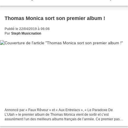
quelques semaines avec « Leaning On...
Thomas Monica sort son premier album !
Publié le 22/04/2019 à 06:06
Par
Steph Musicnation
Annoncé par « Faux Rêveur » et « Aux Entrelacs », « Le Paradoxe De
L’Utah » le premier album de Thomas Monica vient de sortir et c’est
assurément l’un des meilleurs albums français de l’année. Ce premier pas
discographique a pris son temps mais il a été...