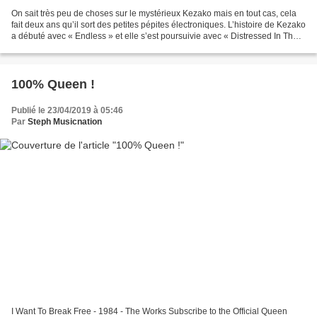
On sait très peu de choses sur le mystérieux Kezako mais en tout cas, cela
fait deux ans qu’il sort des petites pépites électroniques. L’histoire de Kezako
a débuté avec « Endless » et elle s’est poursuivie avec « Distressed In The
Jungle », « Hey Dancer...
100% Queen !
Publié le 23/04/2019 à 05:46
Par
Steph Musicnation
I Want To Break Free - 1984 - The Works Subscribe to the Official Queen