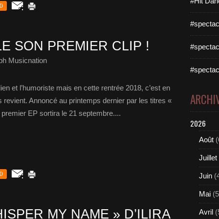
#Hit Dan
0
#spectac
E SON PREMIER CLIP !
#spectac
ph Musicnation
#spectac
 et l’humoriste mais en cette rentrée 2018, c’est en
ARCHI
revient. Annoncé au printemps dernier par les titres «
premier EP sortira le 21 septembre....
2026
Août
(
Juillet
0
Juin
(
Mai
(5
SPER MY NAME » D’ILIRA
Avril
(