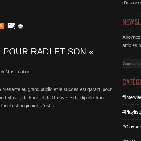
d'intervi
NEWSL
0
Abonnez-
articles 
 POUR RADI ET SON «
Email
ph Musicnation
CATÉG
présente au grand public et le succès est garanti pour
#Intervi
ld Music, de Funk et de Groove. Si le clip illustrant
ù il est originaire, c’est à...
#Playlis
#Classe