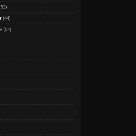
(52)
r
(44)
er
(52)