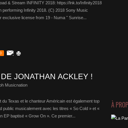
load & Stream INFINITY 2018: https://lnk.to/Infinity2018
 performing Infinity 2018. (C) 2018 Sony Music
xclusive license from 19 - Numa " Sunrise...
0
 DE JONATHAN ACKLEY !
ph Musicnation
it du Texas et le chanteur Américain est également top
À PRO
d public musicalement avec les titres « So Cold » et «
un EP baptisé « Grow On ». Ce premier...