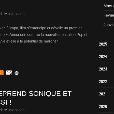
Mars
ph Musicnation
Févrie
Janvi
avec Jumpa, Ilira s’émancipe et dévoile un premier
ame ». Annoncée comme la nouvelle sensation Pop et
nie et elle a le potentiel de marcher...
2025
2024
2023
0
2022
EPREND SONIQUE ET
2021
I !
2020
ph Musicnation