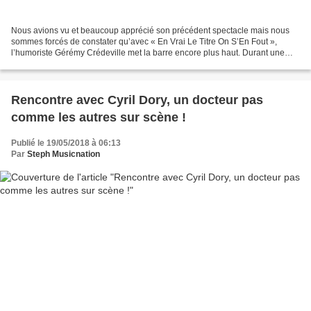
Nous avions vu et beaucoup apprécié son précédent spectacle mais nous
sommes forcés de constater qu’avec « En Vrai Le Titre On S’En Fout »,
l’humoriste Gérémy Crédeville met la barre encore plus haut. Durant une
heure, c’est un festival, on rit énormément...
Rencontre avec Cyril Dory, un docteur pas
comme les autres sur scène !
Publié le 19/05/2018 à 06:13
Par
Steph Musicnation