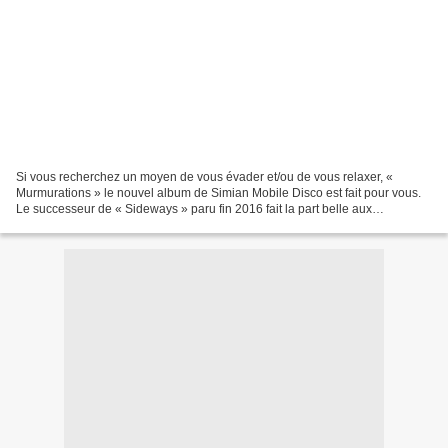
Si vous recherchez un moyen de vous évader et/ou de vous relaxer, «
Murmurations » le nouvel album de Simian Mobile Disco est fait pour vous.
Le successeur de « Sideways » paru fin 2016 fait la part belle aux
harmonies vocales et à la pureté des sons...