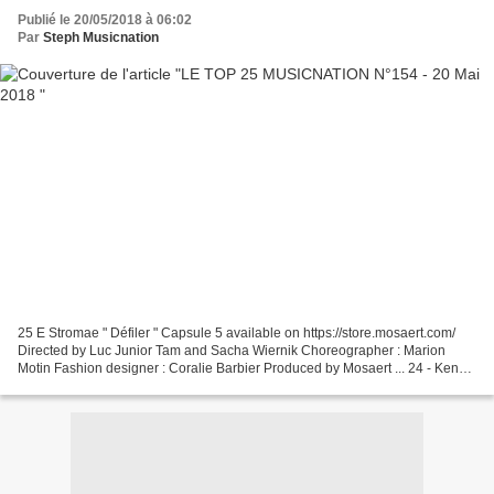
Publié le 20/05/2018 à 06:02
Par
Steph Musicnation
25 E Stromae " Défiler " Capsule 5 available on https://store.mosaert.com/
Directed by Luc Junior Tam and Sacha Wiernik Choreographer : Marion
Motin Fashion designer : Coralie Barbier Produced by Mosaert ... 24 - Kendji
Girac " Maria Maria " Découvrez...