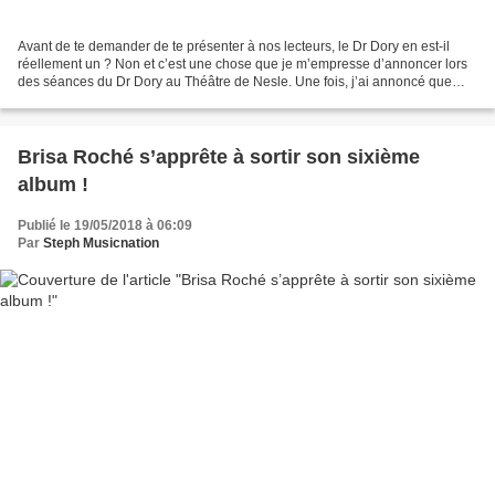
Avant de te demander de te présenter à nos lecteurs, le Dr Dory en est-il
réellement un ? Non et c’est une chose que je m’empresse d’annoncer lors
des séances du Dr Dory au Théâtre de Nesle. Une fois, j’ai annoncé que
j’étais docteur en rien du tout et...
Brisa Roché s’apprête à sortir son sixième
album !
Publié le 19/05/2018 à 06:09
Par
Steph Musicnation