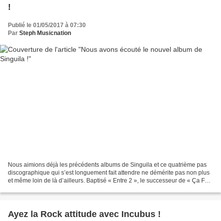
!
Publié le 01/05/2017 à 07:30
Par
Steph Musicnation
Nous aimions déjà les précédents albums de Singuila et ce quatrième pas
discographique qui s’est longuement fait attendre ne démérite pas non plus
et même loin de là d’ailleurs. Baptisé « Entre 2 », le successeur de « Ça Fait
Mal » sorti en 2009 a été...
Ayez la Rock attitude avec Incubus !