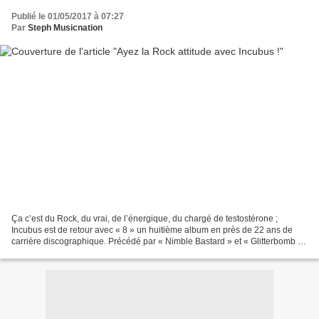
Publié le 01/05/2017 à 07:27
Par
Steph Musicnation
Ça c’est du Rock, du vrai, de l’énergique, du chargé de testostérone ;
Incubus est de retour avec « 8 » un huitième album en près de 22 ans de
carrière discographique. Précédé par « Nimble Bastard » et « Glitterbomb »,
« 8 » était très attendu par les...