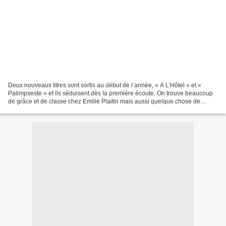
Deux nouveaux titres sont sortis au début de l’année, « A L’Hôtel » et «
Palimpseste » et ils séduisent dès la première écoute. On trouve beaucoup
de grâce et de classe chez Emilie Plaitin mais aussi quelque chose de
cinématographique et de sensuel. L’univers...