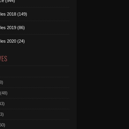
ce (544)
les 2018 (149)
les 2019 (86)
les 2020 (24)
VES
8)
(48)
43)
3)
50)