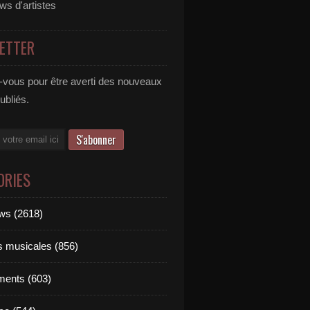
ews d'artistes
ETTER
vous pour être averti des nouveaux
publiés.
ORIES
ews (2618)
ts musicales (856)
ments (603)