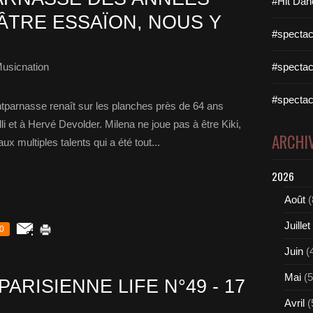
#Hit Dan
ÂTRE ESSAÏON, NOUS Y
#spectac
usicnation
#spectac
#spectac
ontparnasse renaît sur les planches près de 64 ans
i et à Hervé Devolder. Milena ne joue pas à être Kiki,
ARCHI
aux multiples talents qui a été tout...
2026
Août
(
Juillet
0
Juin
(
Mai
(5
PARISIENNE LIFE N°49 - 17
Avril
(