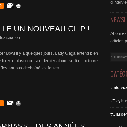
d'intervi
0
NEWSL
LE UN NOUVEAU CLIP !
Abonnez-
usicnation
articles 
er Bowl il y a quelques jours, Lady Gaga entend bien
Email
redorer le blason de son dernier album sorti en octobre
l’instant pas déchaîné les foules...
CATÉG
#Intervi
#Playlis
0
#Classe
PARNASSE DES ANNÉES