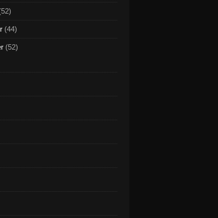
(52)
r
(44)
er
(52)