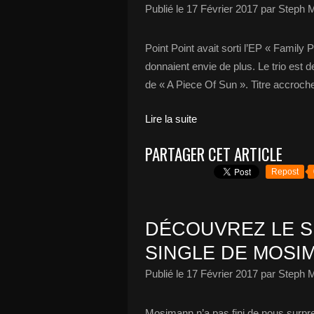
Publié le
17 Février 2017
par Steph M
Point Point avait sorti l’EP « Family Po
donnaient envie de plus. Le trio est 
de « A Piece Of Sun ». Titre accroche
Lire la suite
PARTAGER CET ARTICLE
Repost
DÉCOUVREZ LE 
SINGLE DE MOSIM
Publié le
17 Février 2017
par Steph M
Mosimann n’a pas fini de nous surprend