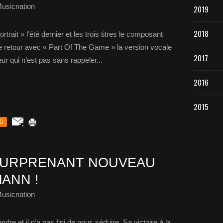
usicnation
2019
2018
rtrait » l’été dernier et les trois titres le composant
de retour avec « Part Of The Game » la version vocale
2017
ur qui n’est pas sans rappeler...
2016
2015
0
SURPRENANT NOUVEAU
ANN !
usicnation
re et il n’a pas fini de nous séduire. Sa victoire à la