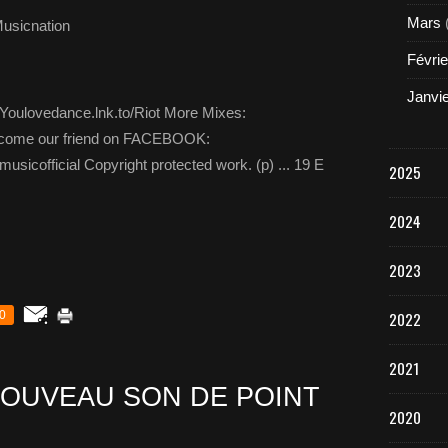
Mars
usicnation
Févrie
Janvi
://Youlovedance.lnk.to/Riot More Mixes:
ecome our friend on FACEBOOK:
sicofficial Copyright protected work. (p) ... 19 E
2025
2024
2023
0
2022
2021
OUVEAU SON DE POINT
2020