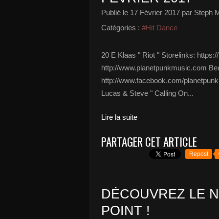
Publié le
17 Février 2017
par Steph M
Catégories :
#Hit Dance
20 E Klaas " Riot " Storelinks: https
http://www.planetpunkmusic.com B
http://www.facebook.com/planetpunkmu
Lucas & Steve " Calling On...
Lire la suite
PARTAGER CET ARTICLE
Repost
DÉCOUVREZ LE N
POINT !