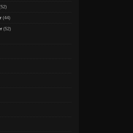
(52)
r
(44)
er
(52)