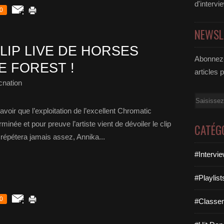
d'intervi
0
NEWSL
LIP LIVE DE HORSES
Abonnez-
E FOREST !
articles 
cnation
Email
oir que l’exploitation de l’excellent Chromatic
inée et pour preuve l’artiste vient de dévoiler le clip
CATÉG
le répétera jamais assez, Annika...
#Intervi
#Playlis
0
#Classe