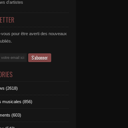
ews d'artistes
ETTER
vous pour être averti des nouveaux
publiés.
ORIES
ews (2618)
ts musicales (856)
ments (603)