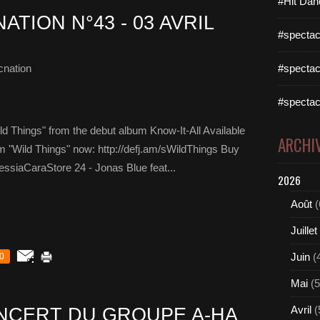
#Hit Dan
ATION N°43 - 03 AVRIL
#spectac
cnation
#spectac
#spectac
ld Things" from the debut album Know-It-All Available
ARCHI
am "Wild Things" now: http://defj.am/sWildThings Buy
essiaCaraStore 24 - Jonas Blue feat...
2026
Août
(
Juillet
Juin
(
0
Mai
(5
Avril
(
NCERT DU GROUPE A-HA