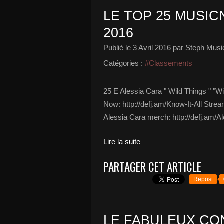
LE TOP 25 MUSICN
2016
Publié le
3 Avril 2016
par Steph Musi
Catégories :
#Classements
25 E Alessia Cara " Wild Things " "Wi
Now: http://defj.am/Know-It-All Stre
Alessia Cara merch: http://defj.am/Al
Lire la suite
PARTAGER CET ARTICLE
Repost
LE FABULEUX CO