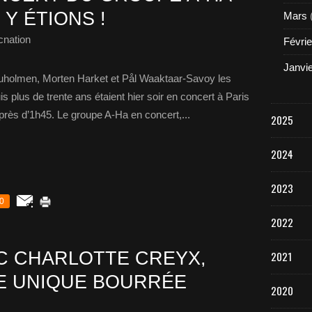
 Y ÉTIONS !
Mars
cnation
Févrie
Janvi
holmen, Morten Harket et Pål Waaktaar-Savoy les
s plus de trente ans étaient hier soir en concert à Paris
près d’1h45. Le groupe A-Ha en concert,...
2025
2024
2023
0
2022
C CHARLOTTE CREYX,
2021
E UNIQUE BOURRÉE
2020