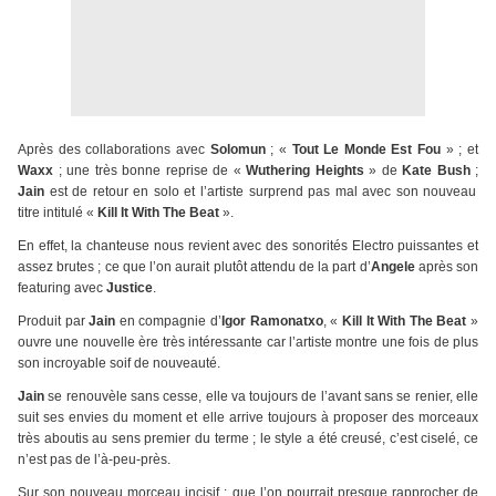
Après des collaborations avec
Solomun
; «
Tout Le Monde Est Fou
» ; et
Waxx
; une très bonne reprise de «
Wuthering Heights
» de
Kate Bush
;
Jain
est de retour en solo et l’artiste surprend pas mal avec son nouveau
titre intitulé «
Kill It With The Beat
».
En effet, la chanteuse nous revient avec des sonorités Electro puissantes et
assez brutes ; ce que l’on aurait plutôt attendu de la part d’
Angele
après son
featuring avec
Justice
.
Produit par
Jain
en compagnie d’
Igor Ramonatxo
, «
Kill It With The Beat
»
ouvre une nouvelle ère très intéressante car l’artiste montre une fois de plus
son incroyable soif de nouveauté.
Jain
se renouvèle sans cesse, elle va toujours de l’avant sans se renier, elle
suit ses envies du moment et elle arrive toujours à proposer des morceaux
très aboutis au sens premier du terme ; le style a été creusé, c’est ciselé, ce
n’est pas de l’à-peu-près.
Sur son nouveau morceau incisif ; que l’on pourrait presque rapprocher de