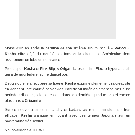
Moins d’un an après la parution de son sixième album intitulé «
Period
»,
Kesha
offre déjà du neuf à ses fans et la chanteuse Américaine tient
assurément un tube en puissance.
Produit par
Kesha
et
Pink Slip
, «
Origami
» est un titre Electro hyper addictif
qui a de quoi fédérer sur le dancefloor.
Depuis qu’elle a récupéré sa liberté,
Kesha
exprime pleinement sa créativité
en donnant libre court à ses envies, l’artiste vit indéniablement sa meilleure
période artistique, cela se ressent dans ses dernières productions et encore
plus dans «
Origami
».
Sur ce nouveau titre ultra catchy et badass au refrain simple mais très
efficace,
Kesha
s’amuse en jouant avec des termes Japonais sur un
background très sexuel.
Nous validons à 100% !