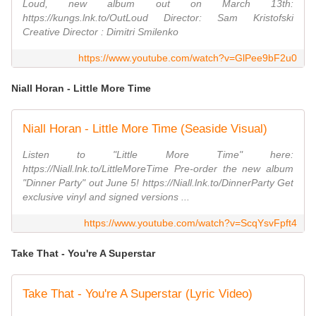
Loud, new album out on March 13th:
https://kungs.lnk.to/OutLoud Director: Sam Kristofski
Creative Director : Dimitri Smilenko
https://www.youtube.com/watch?v=GlPee9bF2u0
Niall Horan - Little More Time
Niall Horan - Little More Time (Seaside Visual)
Listen to "Little More Time" here:
https://Niall.lnk.to/LittleMoreTime Pre-order the new album
"Dinner Party" out June 5! https://Niall.lnk.to/DinnerParty Get
exclusive vinyl and signed versions ...
https://www.youtube.com/watch?v=ScqYsvFpft4
Take That - You're A Superstar
Take That - You're A Superstar (Lyric Video)