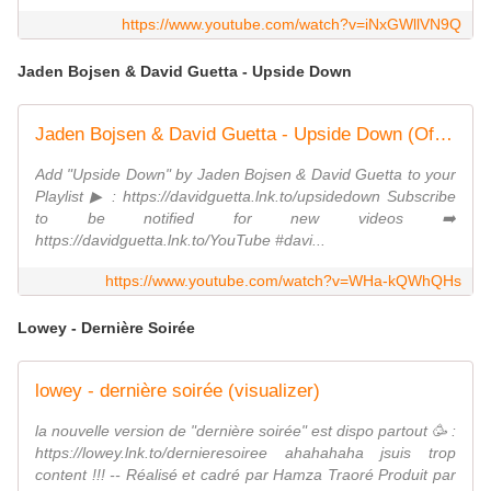
https://www.youtube.com/watch?v=iNxGWllVN9Q
Jaden Bojsen & David Guetta - Upside Down
Jaden Bojsen & David Guetta - Upside Down (Official Video)
Add "Upside Down" by Jaden Bojsen & David Guetta to your
Playlist ▶ : https://davidguetta.lnk.to/upsidedown Subscribe
to be notified for new videos ➡️
https://davidguetta.lnk.to/YouTube #davi...
https://www.youtube.com/watch?v=WHa-kQWhQHs
Lowey - Dernière Soirée
lowey - dernière soirée (visualizer)
la nouvelle version de "dernière soirée" est dispo partout 🥳 :
https://lowey.lnk.to/dernieresoiree ahahahaha jsuis trop
content !!! -- Réalisé et cadré par Hamza Traoré Produit par