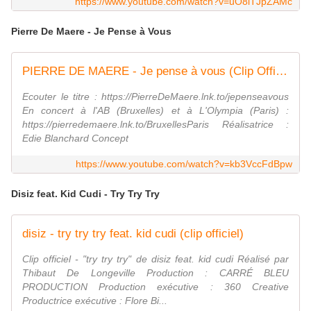
https://www.youtube.com/watch?v=uO8lTJpZAMc
Pierre De Maere - Je Pense à Vous
PIERRE DE MAERE - Je pense à vous (Clip Officiel)
Ecouter le titre : https://PierreDeMaere.lnk.to/jepenseavous
En concert à l'AB (Bruxelles) et à L'Olympia (Paris) :
https://pierredemaere.lnk.to/BruxellesParis Réalisatrice :
Edie Blanchard Concept
https://www.youtube.com/watch?v=kb3VccFdBpw
Disiz feat. Kid Cudi - Try Try Try
disiz - try try try feat. kid cudi (clip officiel)
Clip officiel - "try try try" de disiz feat. kid cudi Réalisé par
Thibaut De Longeville Production : CARRÉ BLEU
PRODUCTION Production exécutive : 360 Creative
Productrice exécutive : Flore Bi...