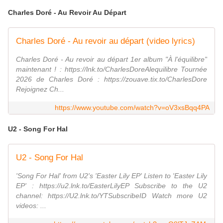
Charles Doré - Au Revoir Au Départ
Charles Doré - Au revoir au départ (video lyrics)
Charles Doré - Au revoir au départ 1er album "À l'équilibre"
maintenant ! : https://lnk.to/CharlesDoreAlequilibre Tournée
2026 de Charles Doré : https://zouave.tix.to/CharlesDore
Rejoignez Ch...
https://www.youtube.com/watch?v=oV3xsBqq4PA
U2 - Song For Hal
U2 - Song For Hal
'Song For Hal' from U2's 'Easter Lily EP' Listen to 'Easter Lily
EP' : https://u2.lnk.to/EasterLilyEP Subscribe to the U2
channel: https://U2.lnk.to/YTSubscribeID Watch more U2
videos: ...