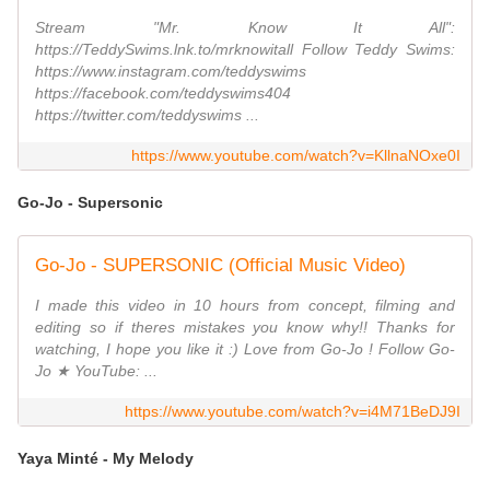
Stream "Mr. Know It All":
https://TeddySwims.lnk.to/mrknowitall Follow Teddy Swims:
https://www.instagram.com/teddyswims
https://facebook.com/teddyswims404
https://twitter.com/teddyswims ...
https://www.youtube.com/watch?v=KllnaNOxe0I
Go-Jo - Supersonic
Go-Jo - SUPERSONIC (Official Music Video)
I made this video in 10 hours from concept, filming and
editing so if theres mistakes you know why!! Thanks for
watching, I hope you like it :) Love from Go-Jo ! Follow Go-
Jo ★ YouTube: ...
https://www.youtube.com/watch?v=i4M71BeDJ9I
Yaya Minté - My Melody