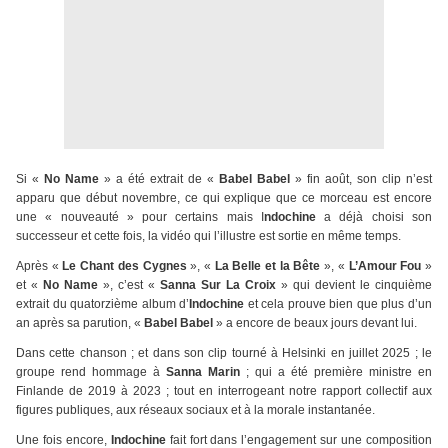
Si «
No Name
» a été extrait de «
Babel Babel
» fin août, son clip n’est
apparu que début novembre, ce qui explique que ce morceau est encore
une « nouveauté » pour certains mais I
ndochine
a déjà choisi son
successeur et cette fois, la vidéo qui l’illustre est sortie en même temps.
Après «
Le Chant des Cygnes
», «
La Belle et la Bête
», «
L’Amour Fou
»
et «
No Name
», c’est «
Sanna Sur La Croix
» qui devient le cinquième
extrait du quatorzième album d’
Indochine
et cela prouve bien que plus d’un
an après sa parution, «
Babel Babel
» a encore de beaux jours devant lui.
Dans cette chanson ; et dans son clip tourné à Helsinki en juillet 2025 ; le
groupe rend hommage à
Sanna Marin
; qui a été première ministre en
Finlande de 2019 à 2023 ; tout en interrogeant notre rapport collectif aux
figures publiques, aux réseaux sociaux et à la morale instantanée.
Une fois encore,
Indochine
fait fort dans l’engagement sur une composition